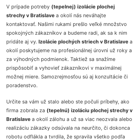
V prípade potreby
(tepelnej) izolácie plochej
strechy v Bratislave
a okolí nás neváhajte
kontaktovať. Našimi rukami prešlo veľké množstvo
spokojných zákazníkov a budeme radi, ak sa k nim
pridáte aj vy.
Izolácie plochých striech v Bratislave
a
okolí poskytujeme na profesionálnej úrovni už roky a
za výhodných podmienok. Taktiež sa snažíme
prispôsobiť a vyhovieť zákazníkovi v maximálnej
možnej miere. Samozrejmosťou sú aj konzultácie či
poradenstvo.
Určite sa vám už stalo alebo ste počuli príbehy, ako
firma zobrala za
(tepelnú) izoláciu plochej strechy v
Bratislave
a okolí zálohu a už sa viac neozvala alebo
realizáciu zákazky odsúvala na neurčito, či dokonca
robotu odflákla a tvrdila, že spravila všetko podľa