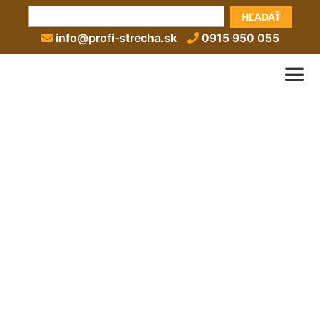
HĽADAŤ
info@profi-strecha.sk
0915 950 055
(Tepelná) izolácia plochej
strechy (izolácia rovnej
strechy)
info@profi-strecha.sk
0915 950 055