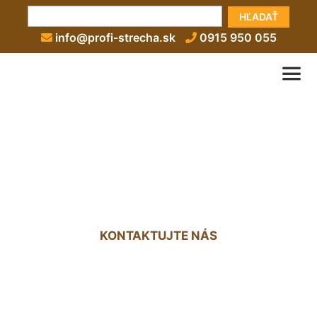
HĽADAŤ
info@profi-strecha.sk
0915 950 055
Bočné oplechovanie
strechy Groißenbrunn
KONTAKTUJTE NÁS