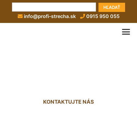
HĽADAŤ
info@profi-strecha.sk
0915 950 055
Extenzívna vegetačná
strecha Ivanka pri Dunaji
KONTAKTUJTE NÁS