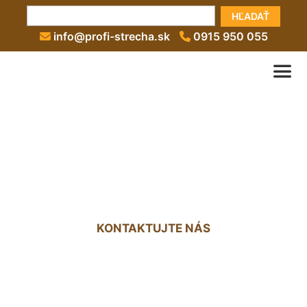
HĽADAŤ
info@profi-strecha.sk
0915 950 055
Extenzívna vegetačná
strecha Karlova Ves
KONTAKTUJTE NÁS