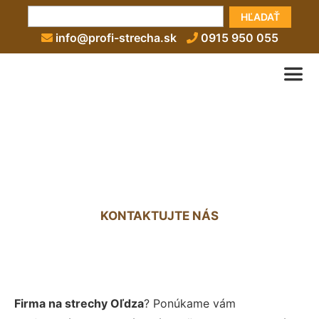
HĽADAŤ
info@profi-strecha.sk
0915 950 055
Firma na strechy Oľdza
KONTAKTUJTE NÁS
Firma na strechy Oľdza
? Ponúkame vám