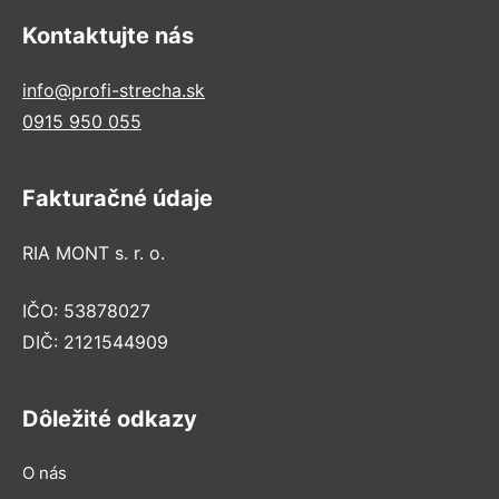
Kontaktujte nás
info@profi-strecha.sk
0915 950 055
Fakturačné údaje
RIA MONT s. r. o.
IČO: 53878027
DIČ: 2121544909
Dôležité odkazy
O nás