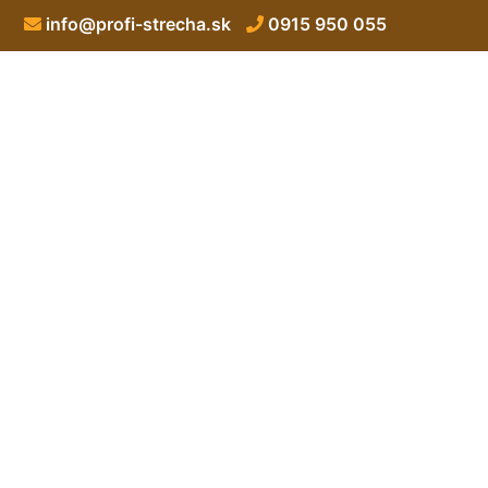
info@profi-strecha.sk
0915 950 055
Hydroizolácia