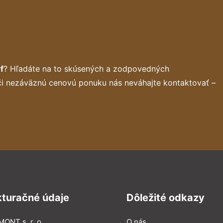
f
? Hľadáte na to skúsených a zodpovedných
 či nezáväznú cenovú ponuku nás neváhajte kontaktovať –
kturačné údaje
Dôležité odkazy
MONT s. r. o.
O nás