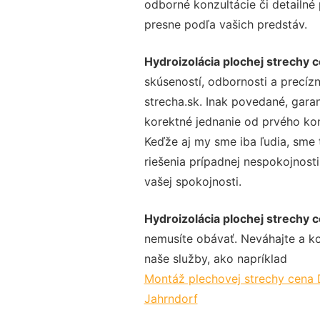
odborné konzultácie či detailné
presne podľa vašich predstáv.
Hydroizolácia plochej strechy 
skúseností, odbornosti a precíz
strecha.sk. Inak povedané, gara
korektné jednanie od prvého ko
Keďže aj my sme iba ľudia, sme t
riešenia prípadnej nespokojnosti
vašej spokojnosti.
Hydroizolácia plochej strechy 
nemusíte obávať. Neváhajte a kont
naše služby, ako napríklad
Montáž plechovej strechy cena 
Jahrndorf
.