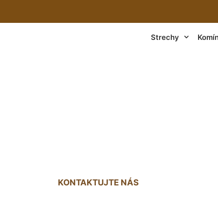
Strechy
Komí
 plochej strechy 
Jahrndorf
KONTAKTUJTE NÁS