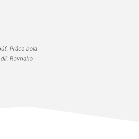
úť. Práca bola
dli. Rovnako