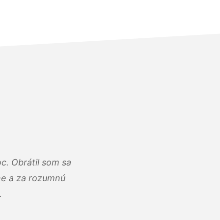
c. Obrátil som sa
lne a za rozumnú
.