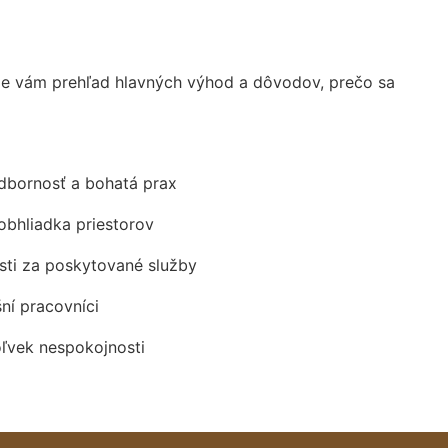
me vám prehľad hlavných výhod a dôvodov, prečo sa
odbornosť a bohatá prax
obhliadka priestorov
ti za poskytované služby
šní pracovníci
oľvek nespokojnosti