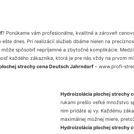
f
? Ponúkame vám profesionálne, kvalitné a zároveň cenov
šte dnes. Pri realizácií služieb dbáme nielen na precíznos
 môže spôsobiť nepríjemné a zbytočné komplikácie. Medzi n
osť každého zákazníka, ktorá je pre nás vždy na prvom mie
 plochej strechy cena Deutsch Jahrndorf
– www.profi-strec
Hydroizolácia plochej strechy 
rukami prešlo veľké množstvo s
nim pridáte aj vy. Každému záka
maximálnej možnej miere, preto
Hydroizolácia plochej strechy