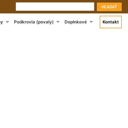
HĽADAŤ
ny
Podkrovia (povaly)
Doplnkové
Kontakt
cena Deutsch