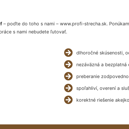
f
– poďte do toho s nami – www.profi-strecha.sk. Ponúka
práce s nami nebudete ľutovať.
dlhoročné skúsenosti, 
nezáväzná a bezplatná 
preberanie zodpovednos
spoľahliví, overení a slu
korektné riešenie akejk