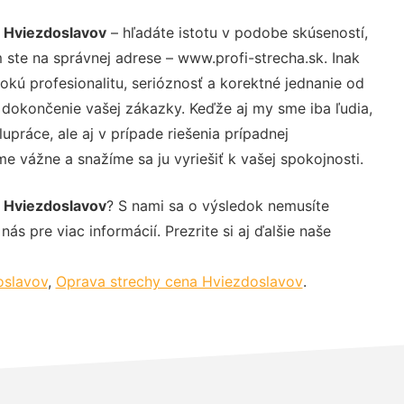
u Hviezdoslavov
– hľadáte istotu v podobe skúseností,
 ste na správnej adrese – www.profi-strecha.sk. Inak
ú profesionalitu, serióznosť a korektné jednanie od
dokončenie vašej zákazky. Keďže aj my sme iba ľudia,
upráce, ale aj v prípade riešenia prípadnej
e vážne a snažíme sa ju vyriešiť k vašej spokojnosti.
u Hviezdoslavov
? S nami sa o výsledok nemusíte
ás pre viac informácií. Prezrite si aj ďalšie naše
oslavov
,
Oprava strechy cena Hviezdoslavov
.