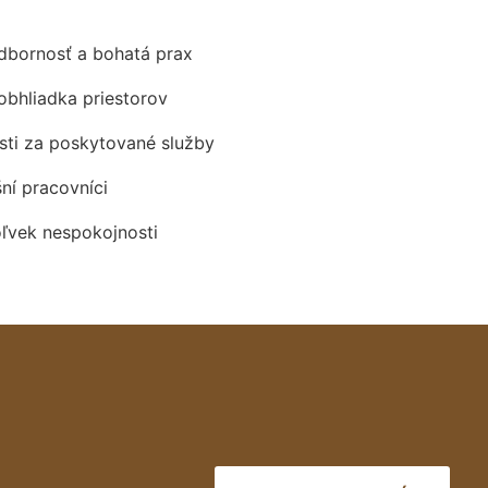
odbornosť a bohatá prax
obhliadka priestorov
ti za poskytované služby
šní pracovníci
oľvek nespokojnosti