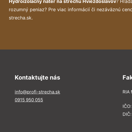
Hydroizolačný náter na strechu Hviezdoslavov
? Hľad
rozumný peniaz? Pre viac informácií či nezáväznú cen
strecha.sk.
Kontaktujte nás
Fa
info@profi-strecha.sk
RIA 
0915 950 055
IČO
DIČ