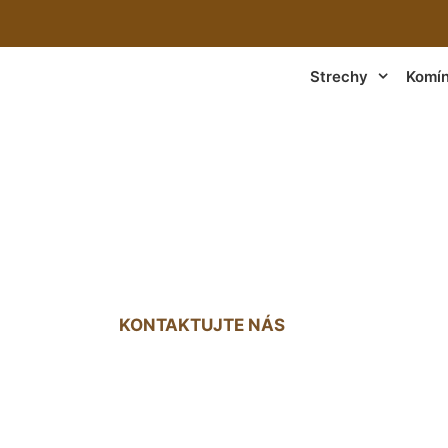
Strechy
Komí
náter na strechu 
KONTAKTUJTE NÁS