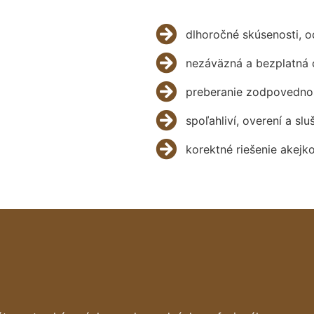
dlhoročné skúsenosti, 
nezáväzná a bezplatná 
preberanie zodpovednos
spoľahliví, overení a slu
korektné riešenie akejk