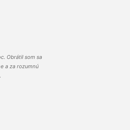
c. Obrátil som sa
lne a za rozumnú
.