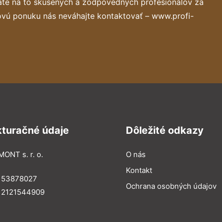
áte na to skúsených a zodpovedných profesionálov za
ovú ponuku nás neváhajte kontaktovať – www.profi-
kturačné údaje
Dôležité odkazy
MONT s. r. o.
O nás
Kontakt
: 53878027
Ochrana osobných údajov
: 2121544909