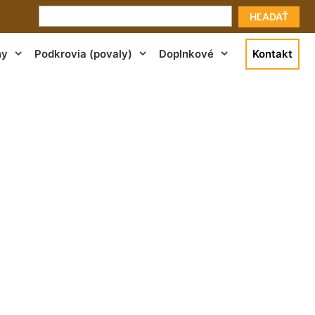
HĽADAŤ
ny
Podkrovia (povaly)
Doplnkové
Kontakt
Hviezdoslavov