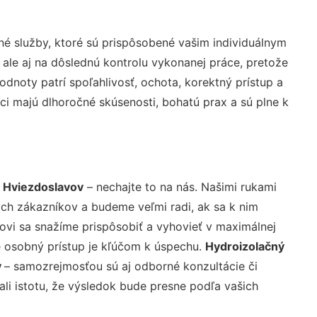
é služby, ktoré sú prispôsobené vašim individuálnym
 ale aj na dôslednú kontrolu vykonanej práce, pretože
noty patrí spoľahlivosť, ochota, korektný prístup a
i majú dlhoročné skúsenosti, bohatú prax a sú plne k
u Hviezdoslavov
– nechajte to na nás. Našimi rukami
ch zákazníkov a budeme veľmi radi, ak sa k nim
ovi sa snažíme prispôsobiť a vyhovieť v maximálnej
e osobný prístup je kľúčom k úspechu.
Hydroizolačný
v
– samozrejmosťou sú aj odborné konzultácie či
ali istotu, že výsledok bude presne podľa vašich