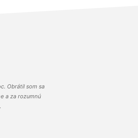
c. Obrátil som sa
lne a za rozumnú
.