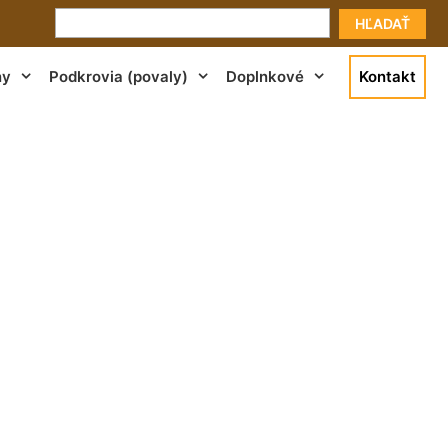
HĽADAŤ
ny
Podkrovia (povaly)
Doplnkové
Kontakt
t pri Bratislave