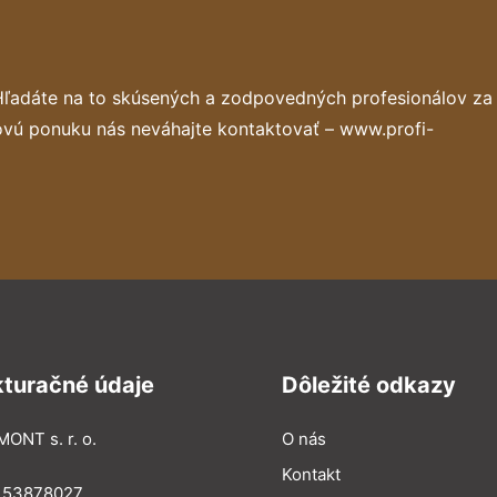
Hľadáte na to skúsených a zodpovedných profesionálov za
ovú ponuku nás neváhajte kontaktovať – www.profi-
kturačné údaje
Dôležité odkazy
MONT s. r. o.
O nás
Kontakt
: 53878027