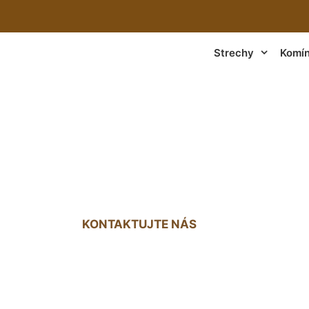
Strechy
Komí
ter na strechu Mos
KONTAKTUJTE NÁS