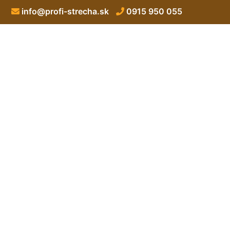
info@profi-strecha.sk
0915 950 055
Hydroizolačný ná