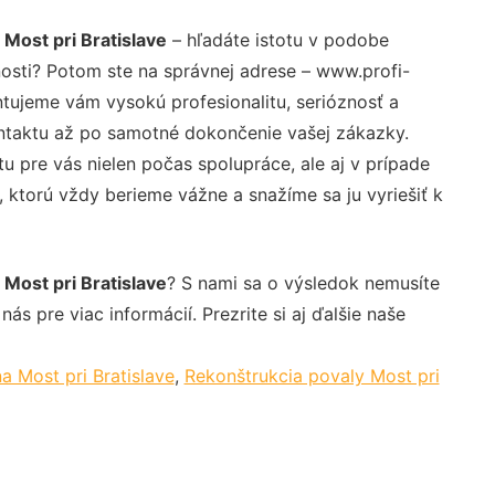
Most pri Bratislave
– hľadáte istotu v podobe
nosti? Potom ste na správnej adrese – www.profi-
ntujeme vám vysokú profesionalitu, serióznosť a
ntaktu až po samotné dokončenie vašej zákazky.
u pre vás nielen počas spolupráce, ale aj v prípade
, ktorú vždy berieme vážne a snažíme sa ju vyriešiť k
Most pri Bratislave
? S nami sa o výsledok nemusíte
ás pre viac informácií. Prezrite si aj ďalšie naše
a Most pri Bratislave
,
Rekonštrukcia povaly Most pri