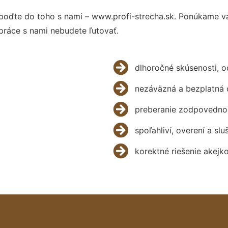
poďte do toho s nami – www.profi-strecha.sk. Ponúkame v
práce s nami nebudete ľutovať.
dlhoročné skúsenosti, 
nezáväzná a bezplatná 
preberanie zodpovednos
spoľahliví, overení a slu
korektné riešenie akejk