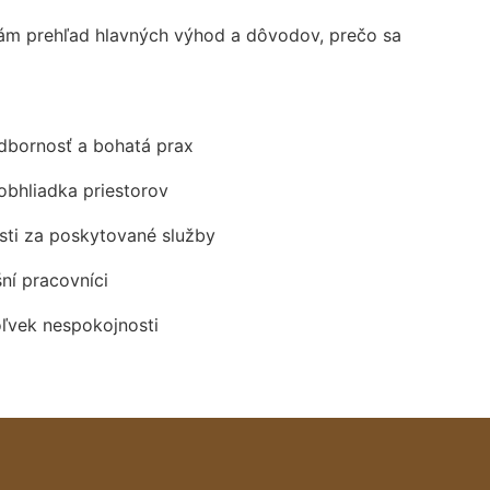
ám prehľad hlavných výhod a dôvodov, prečo sa
odbornosť a bohatá prax
obhliadka priestorov
ti za poskytované služby
šní pracovníci
oľvek nespokojnosti