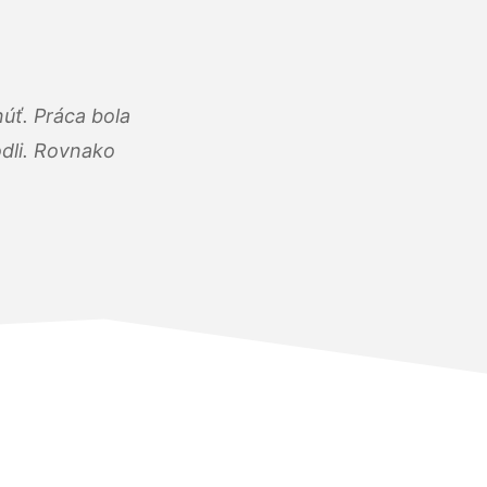
úť. Práca bola
dli. Rovnako