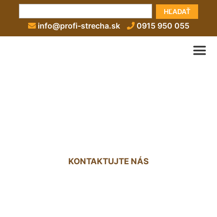
HĽADAŤ
info@profi-strecha.sk
0915 950 055
Hydroizolačný náter na
strechu Oľdza
KONTAKTUJTE NÁS