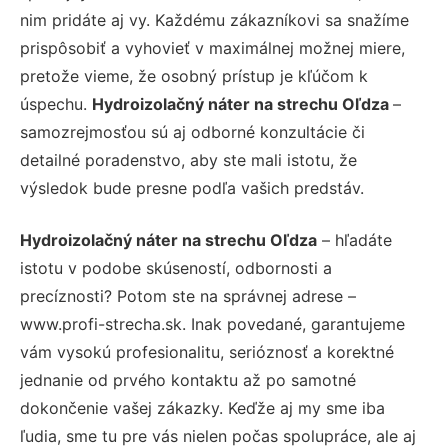
nim pridáte aj vy. Každému zákazníkovi sa snažíme
prispôsobiť a vyhovieť v maximálnej možnej miere,
pretože vieme, že osobný prístup je kľúčom k
úspechu.
Hydroizolačný náter na strechu Oľdza
–
samozrejmosťou sú aj odborné konzultácie či
detailné poradenstvo, aby ste mali istotu, že
výsledok bude presne podľa vašich predstáv.
Hydroizolačný náter na strechu Oľdza
– hľadáte
istotu v podobe skúseností, odbornosti a
precíznosti? Potom ste na správnej adrese –
www.profi-strecha.sk. Inak povedané, garantujeme
vám vysokú profesionalitu, serióznosť a korektné
jednanie od prvého kontaktu až po samotné
dokončenie vašej zákazky. Keďže aj my sme iba
ľudia, sme tu pre vás nielen počas spolupráce, ale aj