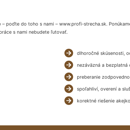
e
– poďte do toho s nami – www.profi-strecha.sk. Ponúkam
práce s nami nebudete ľutovať.
dlhoročné skúsenosti, 
nezáväzná a bezplatná 
preberanie zodpovednos
spoľahliví, overení a slu
korektné riešenie akejk