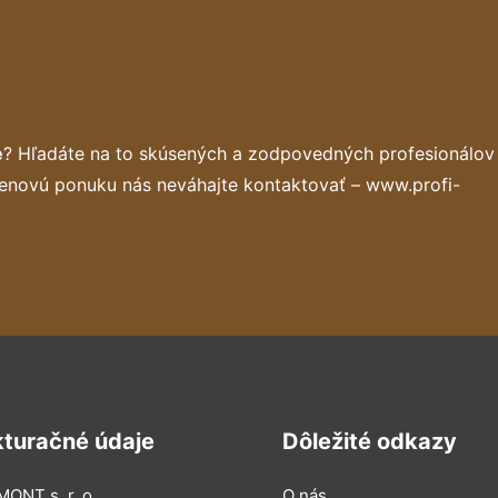
e
? Hľadáte na to skúsených a zodpovedných profesionálov
cenovú ponuku nás neváhajte kontaktovať – www.profi-
kturačné údaje
Dôležité odkazy
MONT s. r. o.
O nás