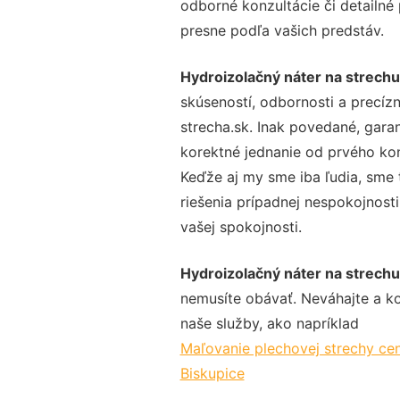
odborné konzultácie či detailné
presne podľa vašich predstáv.
Hydroizolačný náter na strech
skúseností, odbornosti a precíz
strecha.sk. Inak povedané, gara
korektné jednanie od prvého ko
Keďže aj my sme iba ľudia, sme t
riešenia prípadnej nespokojnosti
vašej spokojnosti.
Hydroizolačný náter na strech
nemusíte obávať. Neváhajte a kont
naše služby, ako napríklad
Maľovanie plechovej strechy ce
Biskupice
.