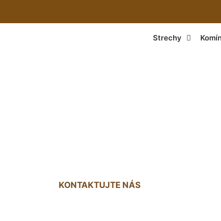
Strechy
Komí
ý náter na strechu
Biskupice
KONTAKTUJTE NÁS