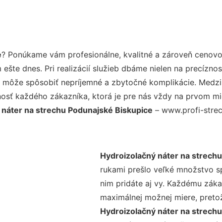
e
? Ponúkame vám profesionálne, kvalitné a zároveň cenovo
šte dnes. Pri realizácií služieb dbáme nielen na precíznos
 môže spôsobiť nepríjemné a zbytočné komplikácie. Medzi n
osť každého zákazníka, ktorá je pre nás vždy na prvom mie
 náter na strechu Podunajské Biskupice
– www.profi-strech
Hydroizolačný náter na strech
rukami prešlo veľké množstvo s
nim pridáte aj vy. Každému záka
maximálnej možnej miere, preto
Hydroizolačný náter na strech