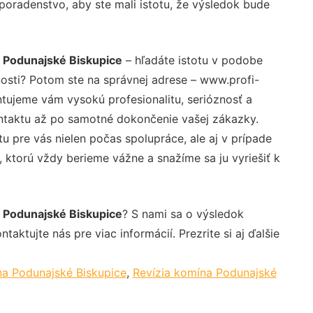
 poradenstvo, aby ste mali istotu, že výsledok bude
u Podunajské Biskupice
– hľadáte istotu v podobe
nosti? Potom ste na správnej adrese – www.profi-
ntujeme vám vysokú profesionalitu, serióznosť a
ntaktu až po samotné dokončenie vašej zákazky.
u pre vás nielen počas spolupráce, ale aj v prípade
, ktorú vždy berieme vážne a snažíme sa ju vyriešiť k
u Podunajské Biskupice
? S nami sa o výsledok
aktujte nás pre viac informácií. Prezrite si aj ďalšie
na Podunajské Biskupice
,
Revízia komína Podunajské