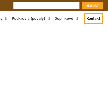
HĽADAŤ
ny
Podkrovia (povaly)
Doplnkové
Kontakt
 Podunajské