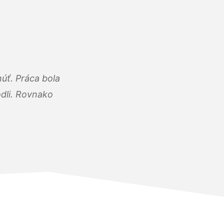
úť. Práca bola
dli. Rovnako