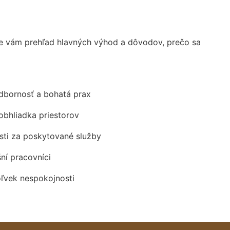
e vám prehľad hlavných výhod a dôvodov, prečo sa
odbornosť a bohatá prax
obhliadka priestorov
ti za poskytované služby
šní pracovníci
oľvek nespokojnosti