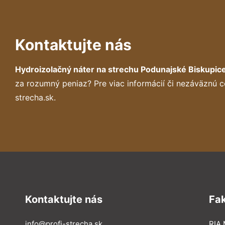
Kontaktujte nás
Hydroizolačný náter na strechu Podunajské Biskupic
za rozumný peniaz? Pre viac informácií či nezáväznú 
strecha.sk.
Kontaktujte nás
Fa
info@profi-strecha.sk
RIA 