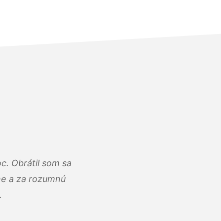
c. Obrátil som sa
lne a za rozumnú
.