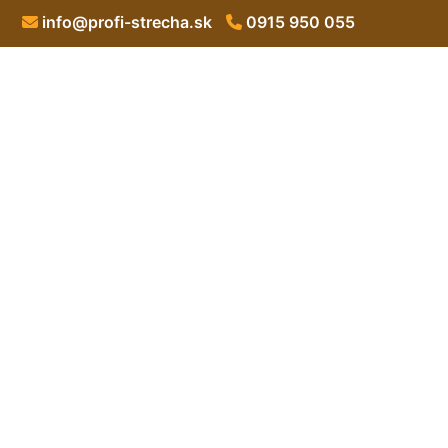
info@profi-strecha.sk
0915 950 055
Hydroizolačn