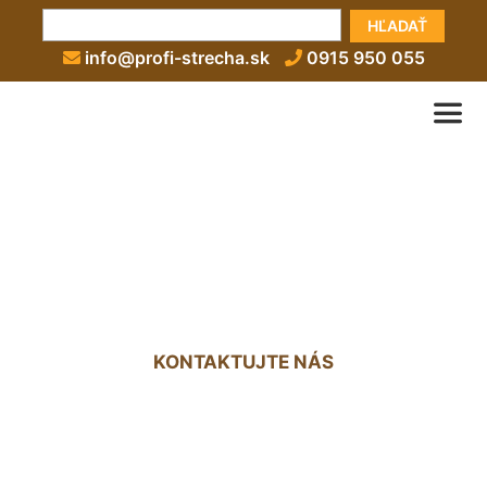
HĽADAŤ
info@profi-strecha.sk
0915 950 055
Hydroizolačný náter na
strechu Slovenský Grob
KONTAKTUJTE NÁS