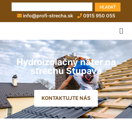
HĽADAŤ
info@profi-strecha.sk
0915 950 055
Hydroizolačný náter na
strechu Stupava
KONTAKTUJTE NÁS