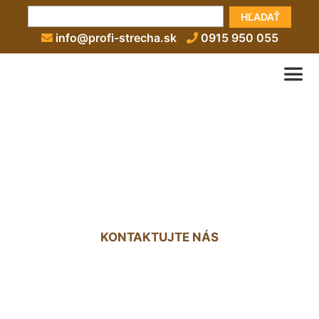
HĽADAŤ
info@profi-strecha.sk
0915 950 055
Hydroizolačný náter na
strechu Svätý Jur
KONTAKTUJTE NÁS