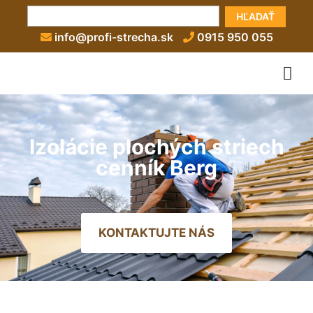
HĽADAŤ
info@profi-strecha.sk
0915 950 055
Izolácie plochých striech
cenník Berg
KONTAKTUJTE NÁS