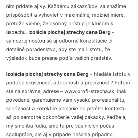
nim pridáte aj vy. Každému zákazníkovi sa snažíme
prispôsobiť a vyhovieť v maximálnej možnej miere,
pretože vieme, že osobný prístup je kľúčom k
úspechu.
Izolácia plochej strechy cena Berg
–
samozrejmosťou sú aj odborné konzultácie či
detailné poradenstvo, aby ste mali istotu, že
výsledok bude presne podľa vašich predstáv.
Izolácia plochej strechy cena Berg
– hľadáte istotu v
podobe skúseností, odbornosti a precíznosti? Potom
ste na správnej adrese – www.profi-strecha.sk. Inak
povedané, garantujeme vám vysokú profesionalitu,
serióznosť a korektné jednanie od prvého kontaktu
až po samotné dokončenie vašej zákazky. Keďže aj
my sme iba ľudia, sme tu pre vás nielen počas
spolupráce, ale aj v prípade riešenia prípadnej