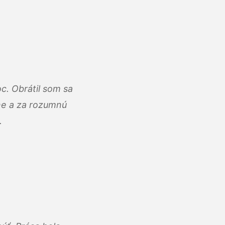
c. Obrátil som sa
lne a za rozumnú
.