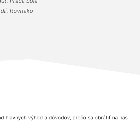
úť. Práca bola
dli. Rovnako
d hlavných výhod a dôvodov, prečo sa obrátiť na nás.