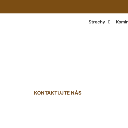
Strechy
Komí
hých striech cenní
KONTAKTUJTE NÁS