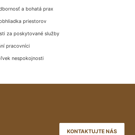
odbornosť a bohatá prax
obhliadka priestorov
ti za poskytované služby
šní pracovníci
oľvek nespokojnosti
KONTAKTUJTE NÁS