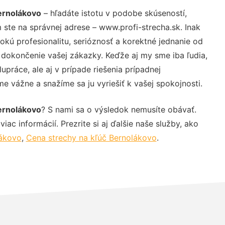
Bernolákovo
– hľadáte istotu v podobe skúseností,
 ste na správnej adrese – www.profi-strecha.sk. Inak
ú profesionalitu, serióznosť a korektné jednanie od
dokončenie vašej zákazky. Keďže aj my sme iba ľudia,
upráce, ale aj v prípade riešenia prípadnej
e vážne a snažíme sa ju vyriešiť k vašej spokojnosti.
Bernolákovo
? S nami sa o výsledok nemusíte obávať.
iac informácií. Prezrite si aj ďalšie naše služby, ako
lákovo
,
Cena strechy na kľúč Bernolákovo
.