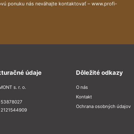
ovú ponuku nás neváhajte kontaktovať – www.profi-
kturačné údaje
Dôležité odkazy
MONT s. r. o.
O nás
Kontakt
: 53878027
Ochrana osobných údajov
: 2121544909