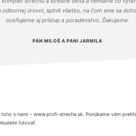
 komplet strechu a strešné okná a nemáme čo vytkn
odbornej úrovni, splnili všetko, na čom sme sa doho
oceňujeme aj prístup a poradenstvo. Ďakujeme.
PÁN MILOŠ A PANI JARMILA
toho s nami – www.profi-strecha.sk. Ponúkame vám prehľa
budete ľutovať.