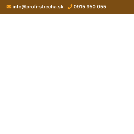
info@profi-strecha.sk
0915 950 055
Izolácie ploc