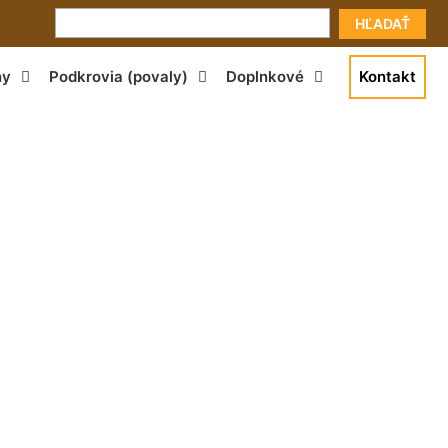
HĽADAŤ
ny
Podkrovia (povaly)
Doplnkové
Kontakt
k Bernolákovo