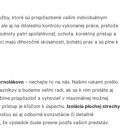
žby, ktoré sú prispôsobené vašim individuálnym
 ale aj na dôslednú kontrolu vykonanej práce, pretože
noty patrí spoľahlivosť, ochota, korektný prístup a
i majú dlhoročné skúsenosti, bohatú prax a sú plne k
Bernolákovo
– nechajte to na nás. Našimi rukami prešlo
níkov a budeme veľmi radi, ak sa k nim pridáte aj
žíme prispôsobiť a vyhovieť v maximálnej možnej
 prístup je kľúčom k úspechu.
Izolácia plochej strechy
sťou sú aj odborné konzultácie či detailné
u, že výsledok bude presne podľa vašich predstáv.