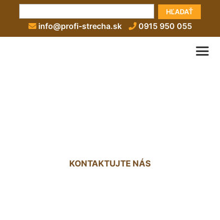
HĽADAŤ
info@profi-strecha.sk
0915 950 055
Izolácie plochých striech
cenník Hollern
KONTAKTUJTE NÁS