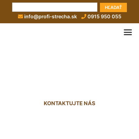
HĽADAŤ
info@profi-strecha.sk
0915 950 055
Izolácie plochých striech
cenník Nová Ves pri Dunaji
KONTAKTUJTE NÁS