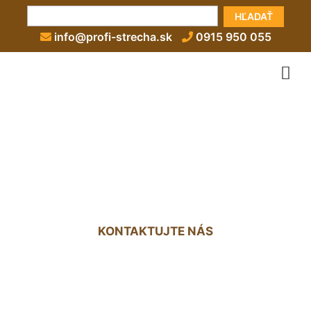
HĽADAŤ
info@profi-strecha.sk
0915 950 055
Izolácie plochých striech
cenník Slovenský Grob
KONTAKTUJTE NÁS