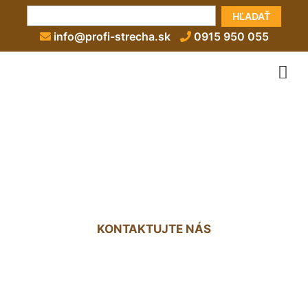
HĽADAŤ
info@profi-strecha.sk
0915 950 055
Strešná konštrukcia Ivanka
pri Dunaji
KONTAKTUJTE NÁS