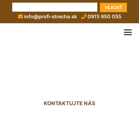
HĽADAŤ
info@profi-strecha.sk
0915 950 055
Lepenie lepenky na strechu
cena Groißenbrunn
KONTAKTUJTE NÁS