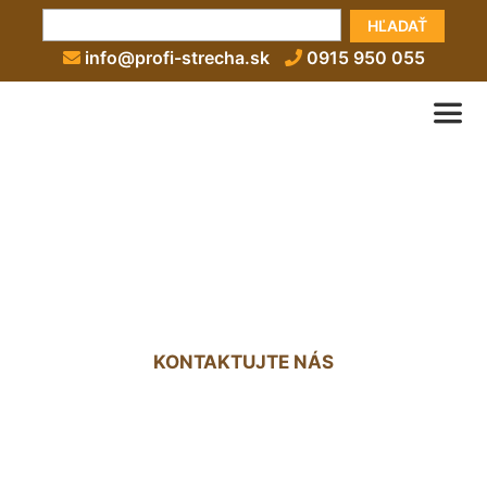
HĽADAŤ
info@profi-strecha.sk
0915 950 055
Lepenie lepenky na strechu
cena Rača
KONTAKTUJTE NÁS