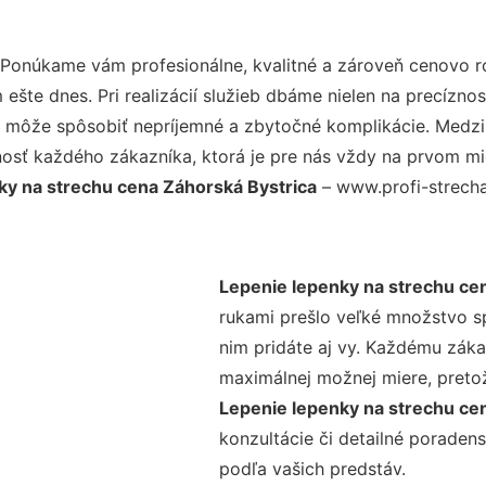
 Ponúkame vám profesionálne, kvalitné a zároveň cenovo r
šte dnes. Pri realizácií služieb dbáme nielen na precíznos
 môže spôsobiť nepríjemné a zbytočné komplikácie. Medzi n
osť každého zákazníka, ktorá je pre nás vždy na prvom mie
ky na strechu cena Záhorská Bystrica
– www.profi-strecha.
Lepenie lepenky na strechu ce
rukami prešlo veľké množstvo s
nim pridáte aj vy. Každému záka
maximálnej možnej miere, preto
Lepenie lepenky na strechu ce
konzultácie či detailné poradens
podľa vašich predstáv.