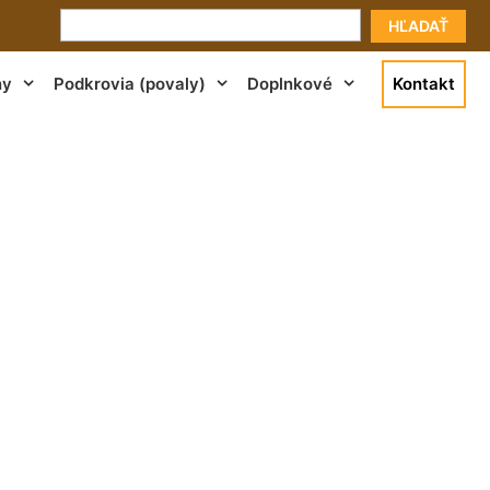
HĽADAŤ
ny
Podkrovia (povaly)
Doplnkové
Kontakt
horská Bystrica