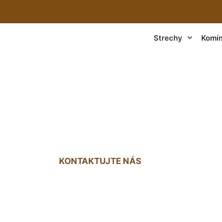
Strechy
Komí
na strechu cena Zá
KONTAKTUJTE NÁS