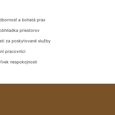
odbornosť a bohatá prax
obhliadka priestorov
ti za poskytované služby
šní pracovníci
oľvek nespokojnosti