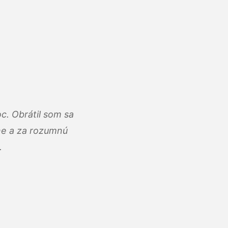
c. Obrátil som sa
lne a za rozumnú
.