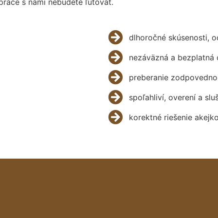
práce s nami nebudete ľutovať.
dlhoročné skúsenosti, 
nezáväzná a bezplatná 
preberanie zodpovednos
spoľahliví, overení a slu
korektné riešenie akejk