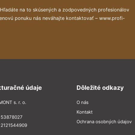
 Hľadáte na to skúsených a zodpovedných profesionálov
cenovú ponuku nás neváhajte kontaktovať – www.profi-
kturačné údaje
Dôležité odkazy
MONT s. r. o.
O nás
Kontakt
: 53878027
Ochrana osobných údajov
: 2121544909