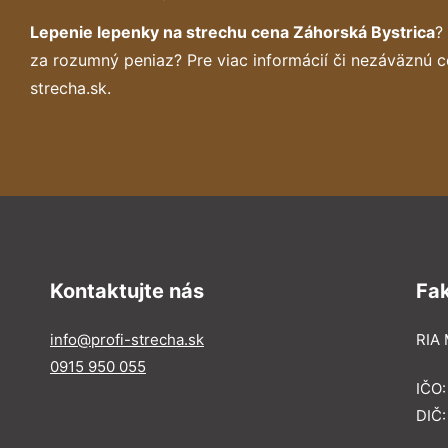
Lepenie lepenky na strechu cena Záhorská Bystrica
?
za rozumný peniaz? Pre viac informácií či nezáväznú 
strecha.sk.
Kontaktujte nás
Fa
info@profi-strecha.sk
RIA 
0915 950 055
IČO
DIČ