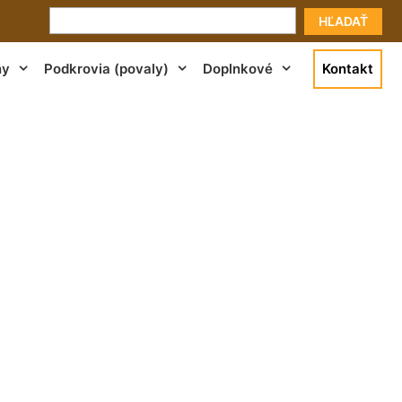
HĽADAŤ
ny
Podkrovia (povaly)
Doplnkové
Kontakt
na Zurndorf