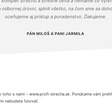
 komplet strechu a strešné okná a nemáme čo vytkn
odbornej úrovni, splnili všetko, na čom sme sa doho
oceňujeme aj prístup a poradenstvo. Ďakujeme.
PÁN MILOŠ A PANI JARMILA
 toho s nami – www.profi-strecha.sk. Ponúkame vám prehľ
mi nebudete ľutovať.