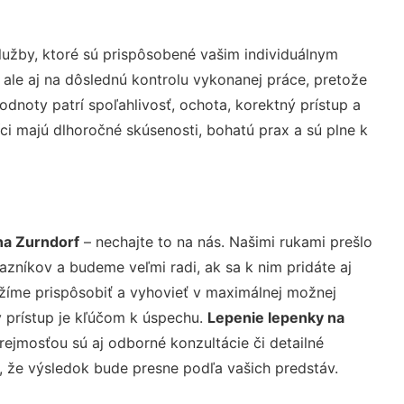
užby, ktoré sú prispôsobené vašim individuálnym
 ale aj na dôslednú kontrolu vykonanej práce, pretože
noty patrí spoľahlivosť, ochota, korektný prístup a
i majú dlhoročné skúsenosti, bohatú prax a sú plne k
na Zurndorf
– nechajte to na nás. Našimi rukami prešlo
níkov a budeme veľmi radi, ak sa k nim pridáte aj
žíme prispôsobiť a vyhovieť v maximálnej možnej
 prístup je kľúčom k úspechu.
Lepenie lepenky na
ejmosťou sú aj odborné konzultácie či detailné
u, že výsledok bude presne podľa vašich predstáv.