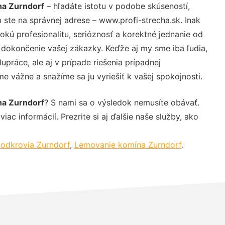
na Zurndorf
– hľadáte istotu v podobe skúseností,
 ste na správnej adrese – www.profi-strecha.sk. Inak
ú profesionalitu, serióznosť a korektné jednanie od
dokončenie vašej zákazky. Keďže aj my sme iba ľudia,
upráce, ale aj v prípade riešenia prípadnej
e vážne a snažíme sa ju vyriešiť k vašej spokojnosti.
na Zurndorf
? S nami sa o výsledok nemusíte obávať.
iac informácií. Prezrite si aj ďalšie naše služby, ako
odkrovia Zurndorf
,
Lemovanie komína Zurndorf
.