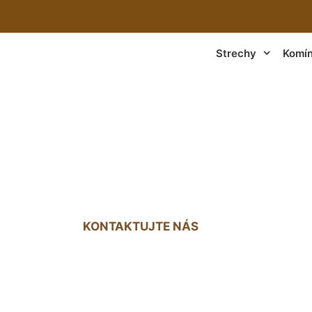
Strechy
Komí
nky na strechu ce
KONTAKTUJTE NÁS