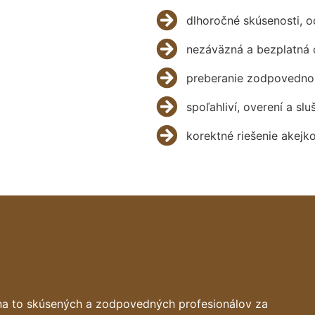
dlhoročné skúsenosti, 
nezáväzná a bezplatná 
preberanie zodpovednos
spoľahliví, overení a slu
korektné riešenie akejk
na to skúsených a zodpovedných profesionálov za