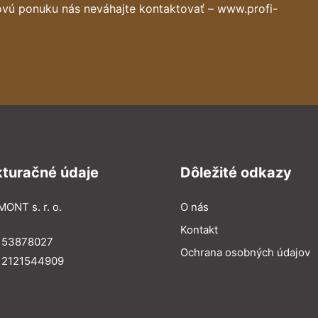
ovú ponuku nás neváhajte kontaktovať – www.profi-
kturačné údaje
Dôležité odkazy
MONT s. r. o.
O nás
Kontakt
: 53878027
Ochrana osobných údajov
: 2121544909