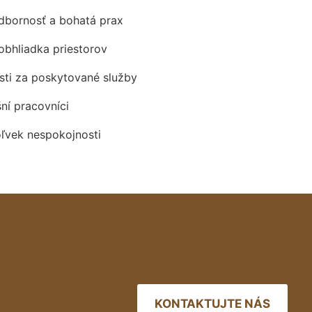
odbornosť a bohatá prax
obhliadka priestorov
ti za poskytované služby
šní pracovníci
oľvek nespokojnosti
KONTAKTUJTE NÁS