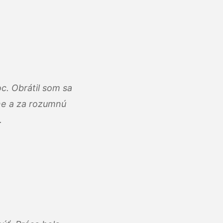
c. Obrátil som sa
lne a za rozumnú
.