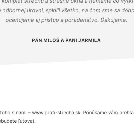
 komplet strechu a strešné okná a nemáme čo vytkn
odbornej úrovni, splnili všetko, na čom sme sa doho
oceňujeme aj prístup a poradenstvo. Ďakujeme.
PÁN MILOŠ A PANI JARMILA
toho s nami – www.profi-strecha.sk. Ponúkame vám prehľad
budete ľutovať.