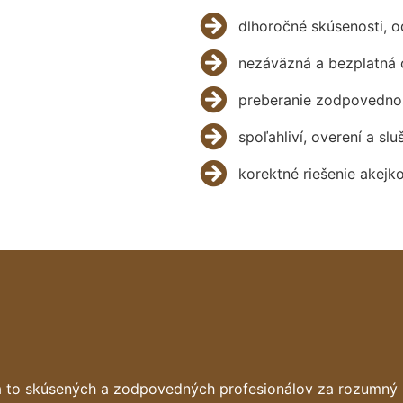
dlhoročné skúsenosti, 
nezáväzná a bezplatná 
preberanie zodpovednos
spoľahliví, overení a slu
korektné riešenie akejk
a to skúsených a zodpovedných profesionálov za rozumný