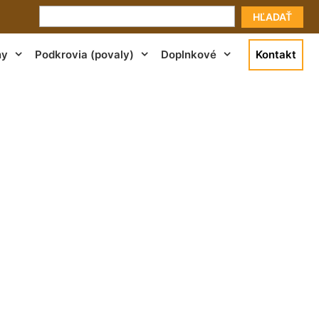
HĽADAŤ
ny
Podkrovia (povaly)
Doplnkové
Kontakt
kcia Lamač