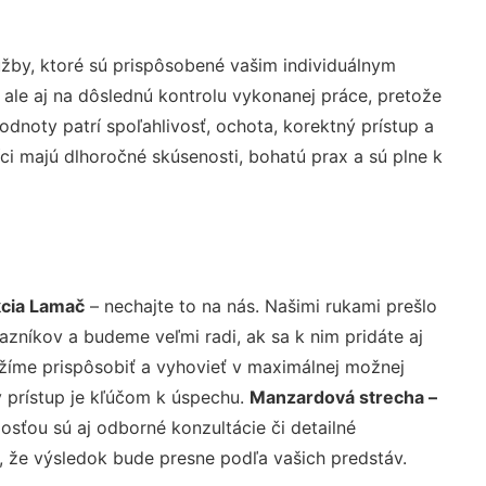
žby, ktoré sú prispôsobené vašim individuálnym
 ale aj na dôslednú kontrolu vykonanej práce, pretože
noty patrí spoľahlivosť, ochota, korektný prístup a
i majú dlhoročné skúsenosti, bohatú prax a sú plne k
kcia Lamač
– nechajte to na nás. Našimi rukami prešlo
níkov a budeme veľmi radi, ak sa k nim pridáte aj
žíme prispôsobiť a vyhovieť v maximálnej možnej
 prístup je kľúčom k úspechu.
Manzardová strecha –
sťou sú aj odborné konzultácie či detailné
u, že výsledok bude presne podľa vašich predstáv.