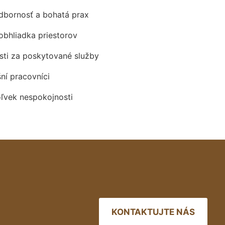
odbornosť a bohatá prax
obhliadka priestorov
ti za poskytované služby
šní pracovníci
oľvek nespokojnosti
KONTAKTUJTE NÁS