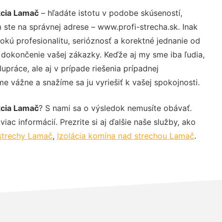
kcia Lamač
– hľadáte istotu v podobe skúseností,
 ste na správnej adrese – www.profi-strecha.sk. Inak
ú profesionalitu, serióznosť a korektné jednanie od
dokončenie vašej zákazky. Keďže aj my sme iba ľudia,
upráce, ale aj v prípade riešenia prípadnej
e vážne a snažíme sa ju vyriešiť k vašej spokojnosti.
kcia Lamač
? S nami sa o výsledok nemusíte obávať.
iac informácií. Prezrite si aj ďalšie naše služby, ako
strechy Lamač
,
Izolácia komína nad strechou Lamač
.