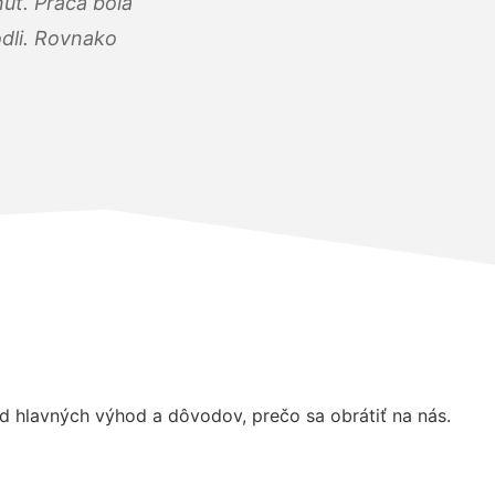
úť. Práca bola
dli. Rovnako
 hlavných výhod a dôvodov, prečo sa obrátiť na nás.