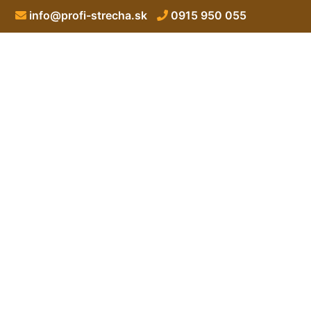
info@profi-strecha.sk
0915 950 055
Manzardová 