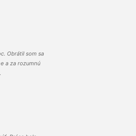
c. Obrátil som sa
lne a za rozumnú
.