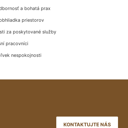
odbornosť a bohatá prax
obhliadka priestorov
ti za poskytované služby
šní pracovníci
oľvek nespokojnosti
KONTAKTUJTE NÁS