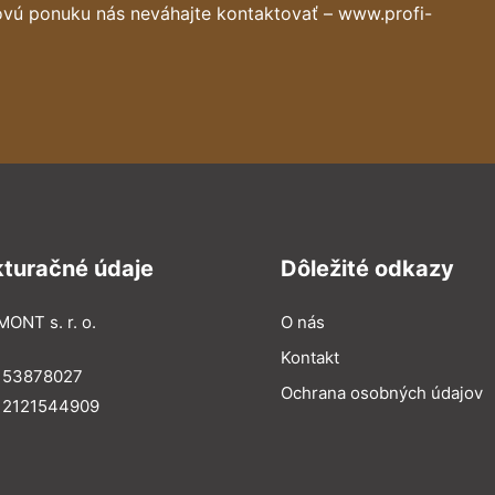
ovú ponuku nás neváhajte kontaktovať – www.profi-
kturačné údaje
Dôležité odkazy
MONT s. r. o.
O nás
Kontakt
: 53878027
Ochrana osobných údajov
: 2121544909