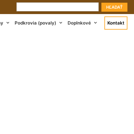
HĽADAŤ
ny
Podkrovia (povaly)
Doplnkové
Kontakt
cia Rovinka