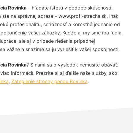
cia Rovinka
– hľadáte istotu v podobe skúseností,
 ste na správnej adrese – www.profi-strecha.sk. Inak
ú profesionalitu, serióznosť a korektné jednanie od
dokončenie vašej zákazky. Keďže aj my sme iba ľudia,
upráce, ale aj v prípade riešenia prípadnej
e vážne a snažíme sa ju vyriešiť k vašej spokojnosti.
cia Rovinka
? S nami sa o výsledok nemusíte obávať.
iac informácií. Prezrite si aj ďalšie naše služby, ako
inka
,
Zateplenie strechy penou Rovinka
.