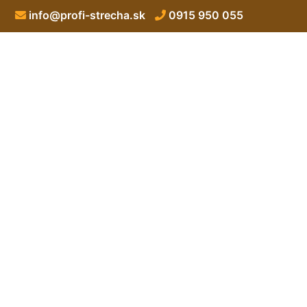
info@profi-strecha.sk
0915 950 055
Manzardová s