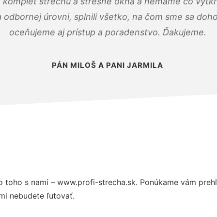
 komplet strechu a strešné okná a nemáme čo vytkn
odbornej úrovni, splnili všetko, na čom sme sa doho
oceňujeme aj prístup a poradenstvo. Ďakujeme.
PÁN MILOŠ A PANI JARMILA
 toho s nami – www.profi-strecha.sk. Ponúkame vám prehľ
mi nebudete ľutovať.