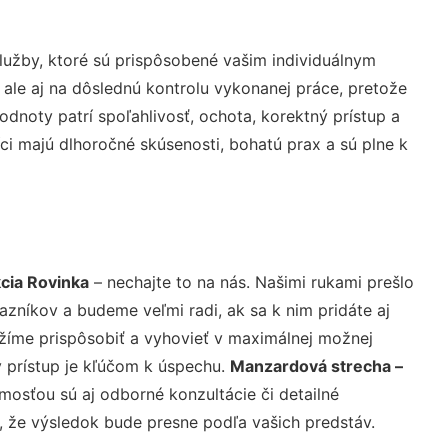
užby, ktoré sú prispôsobené vašim individuálnym
 ale aj na dôslednú kontrolu vykonanej práce, pretože
noty patrí spoľahlivosť, ochota, korektný prístup a
i majú dlhoročné skúsenosti, bohatú prax a sú plne k
cia Rovinka
– nechajte to na nás. Našimi rukami prešlo
níkov a budeme veľmi radi, ak sa k nim pridáte aj
žíme prispôsobiť a vyhovieť v maximálnej možnej
 prístup je kľúčom k úspechu.
Manzardová strecha –
mosťou sú aj odborné konzultácie či detailné
u, že výsledok bude presne podľa vašich predstáv.