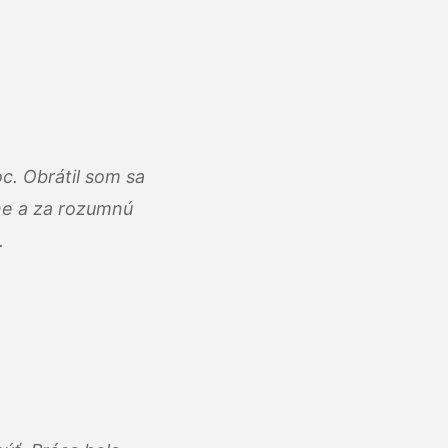
c. Obrátil som sa
lne a za rozumnú
.