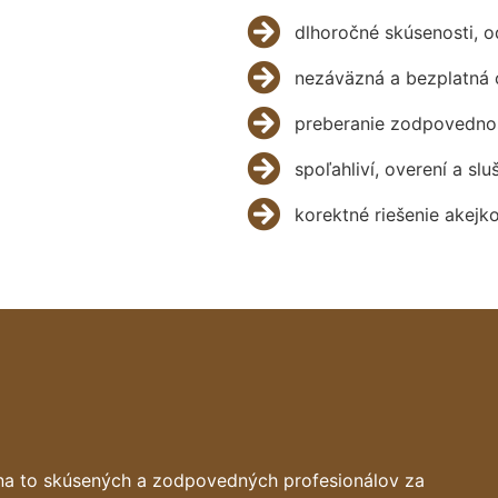
dlhoročné skúsenosti, 
nezáväzná a bezplatná 
preberanie zodpovednos
spoľahliví, overení a slu
korektné riešenie akejk
na to skúsených a zodpovedných profesionálov za