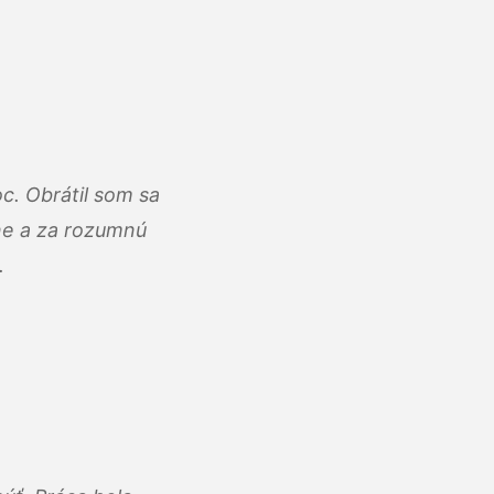
c. Obrátil som sa
lne a za rozumnú
.