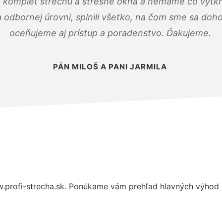
 komplet strechu a strešné okná a nemáme čo vytkn
odbornej úrovni, splnili všetko, na čom sme sa doho
oceňujeme aj prístup a poradenstvo. Ďakujeme.
PÁN MILOŠ A PANI JARMILA
.profi-strecha.sk. Ponúkame vám prehľad hlavných výhod a