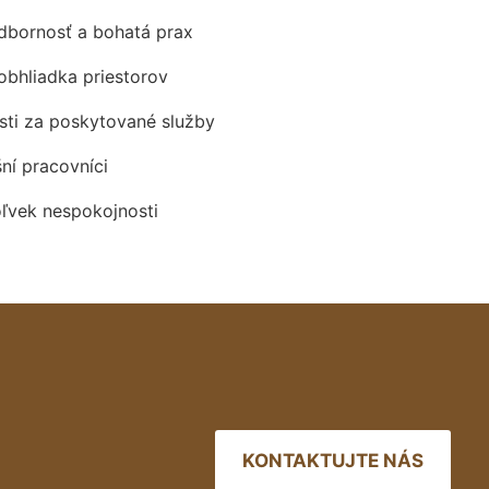
odbornosť a bohatá prax
obhliadka priestorov
ti za poskytované služby
šní pracovníci
oľvek nespokojnosti
KONTAKTUJTE NÁS