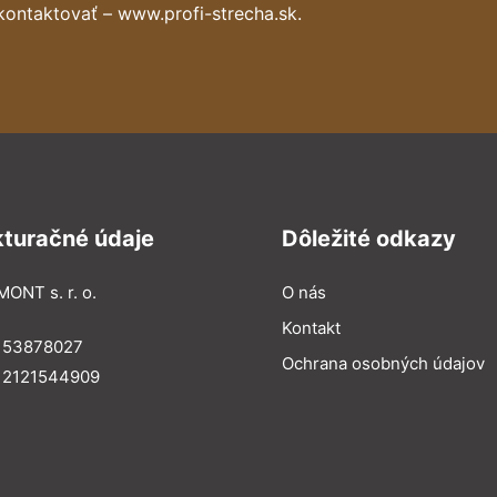
kontaktovať – www.profi-strecha.sk.
kturačné údaje
Dôležité odkazy
MONT s. r. o.
O nás
Kontakt
: 53878027
Ochrana osobných údajov
: 2121544909