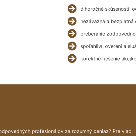
dlhoročné skúsenosti, 
nezáväzná a bezplatná 
preberanie zodpovednos
spoľahliví, overení a slu
korektné riešenie akejk
zodpovedných profesionálov za rozumný peniaz? Pre viac