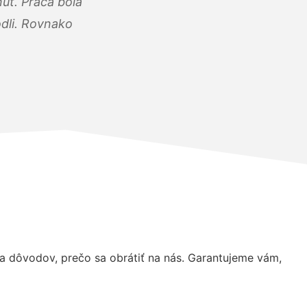
úť. Práca bola
dli. Rovnako
 dôvodov, prečo sa obrátiť na nás. Garantujeme vám,