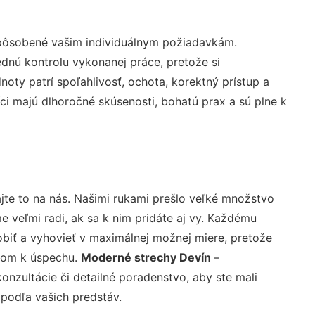
spôsobené vašim individuálnym požiadavkám.
lednú kontrolu vykonanej práce, pretože si
ty patrí spoľahlivosť, ochota, korektný prístup a
i majú dlhoročné skúsenosti, bohatú prax a sú plne k
jte to na nás. Našimi rukami prešlo veľké množstvo
veľmi radi, ak sa k nim pridáte aj vy. Každému
biť a vyhovieť v maximálnej možnej miere, pretože
účom k úspechu.
Moderné strechy Devín
–
nzultácie či detailné poradenstvo, aby ste mali
 podľa vašich predstáv.