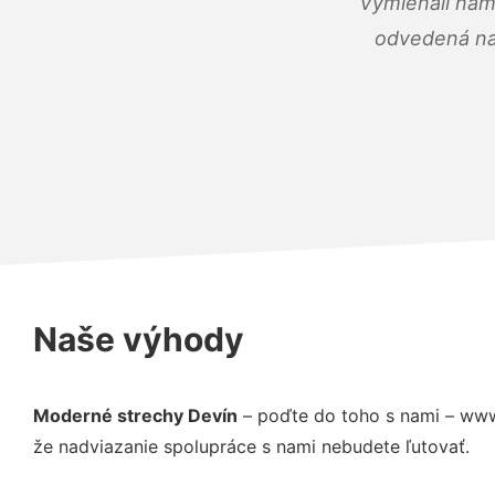
Vymieňali nám
odvedená na 
Naše výhody
Moderné strechy Devín
– poďte do toho s nami – www
že nadviazanie spolupráce s nami nebudete ľutovať.