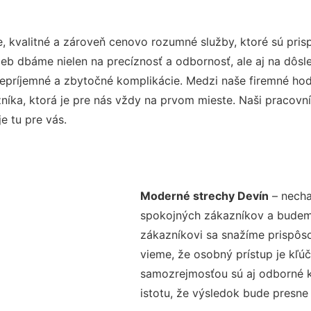
, kvalitné a zároveň cenovo rozumné služby, ktoré sú pri
užieb dbáme nielen na precíznosť a odbornosť, ale aj na dôs
ríjemné a zbytočné komplikácie. Medzi naše firemné hodno
ka, ktorá je pre nás vždy na prvom mieste. Naši pracovníc
e tu pre vás.
Moderné strechy Devín
– necha
spokojných zákazníkov a budeme 
zákazníkovi sa snažíme prispôso
vieme, že osobný prístup je kľ
samozrejmosťou sú aj odborné ko
istotu, že výsledok bude presne