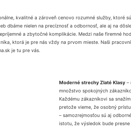
nálne, kvalitné a zároveň cenovo rozumné služby, ktoré s
užieb dbáme nielen na precíznosť a odbornosť, ale aj na dôs
ríjemné a zbytočné komplikácie. Medzi naše firemné hodno
ka, ktorá je pre nás vždy na prvom mieste. Naši pracovníc
.sk je tu pre vás.
Moderné strechy Zlaté Klasy
– 
množstvo spokojných zákazníkov 
Každému zákazníkovi sa snažíme
pretože vieme, že osobný príst
– samozrejmosťou sú aj odborné 
istotu, že výsledok bude presne