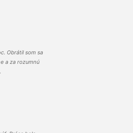
c. Obrátil som sa
lne a za rozumnú
.