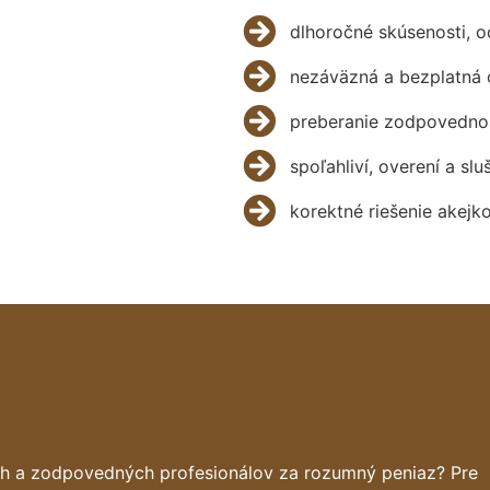
dlhoročné skúsenosti, 
nezáväzná a bezplatná 
preberanie zodpovednos
spoľahliví, overení a slu
korektné riešenie akejk
ch a zodpovedných profesionálov za rozumný peniaz? Pre