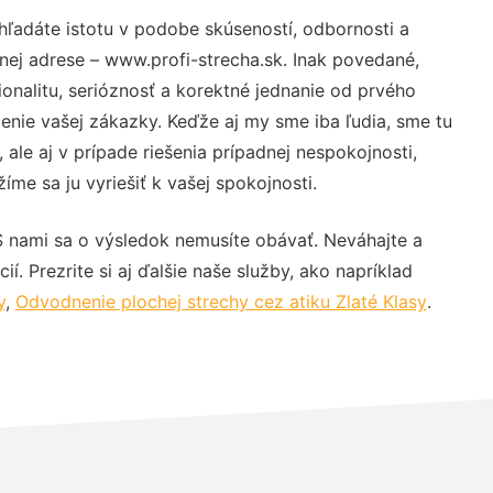
hľadáte istotu v podobe skúseností, odbornosti a
nej adrese – www.profi-strecha.sk. Inak povedané,
nalitu, serióznosť a korektné jednanie od prvého
nie vašej zákazky. Keďže aj my sme iba ľudia, sme tu
 ale aj v prípade riešenia prípadnej nespokojnosti,
me sa ju vyriešiť k vašej spokojnosti.
S nami sa o výsledok nemusíte obávať. Neváhajte a
ií. Prezrite si aj ďalšie naše služby, ako napríklad
y
,
Odvodnenie plochej strechy cez atiku Zlaté Klasy
.