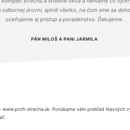
 komplet strechu a strešné okná a nemáme čo vytkn
odbornej úrovni, splnili všetko, na čom sme sa doho
oceňujeme aj prístup a poradenstvo. Ďakujeme.
PÁN MILOŠ A PANI JARMILA
– www.profi-strecha.sk. Ponúkame vám prehľad hlavných vý
ať.