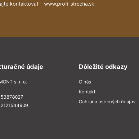
ajte kontaktovať – www.profi-strecha.sk.
kturačné údaje
Dôležité odkazy
MONT s. r. o.
O nás
Kontakt
: 53878027
Ochrana osobných údajov
: 2121544909