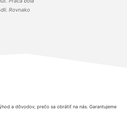
úť. Práca bola
dli. Rovnako
hod a dôvodov, prečo sa obrátiť na nás. Garantujeme