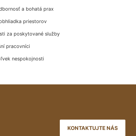
odbornosť a bohatá prax
obhliadka priestorov
ti za poskytované služby
šní pracovníci
oľvek nespokojnosti
KONTAKTUJTE NÁS