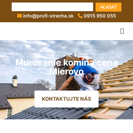
HĽADAŤ
info@profi-strecha.sk
0915 950 055
Murovanie komína cena
Mierovo
KONTAKTUJTE NÁS