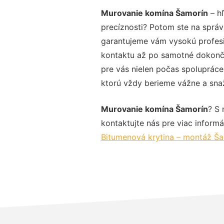
Murovanie komína Šamorín
– hľ
precíznosti? Potom ste na správ
garantujeme vám vysokú profesio
kontaktu až po samotné dokonče
pre vás nielen počas spolupráce,
ktorú vždy berieme vážne a snaží
Murovanie komína Šamorín
? S 
kontaktujte nás pre viac informác
Bitumenová krytina – montáž Š