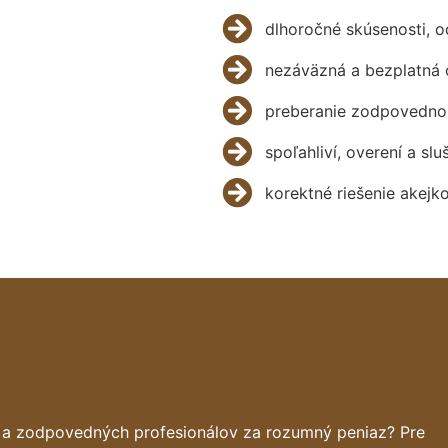
dlhoročné skúsenosti, 
nezáväzná a bezplatná 
preberanie zodpovednos
spoľahliví, overení a slu
korektné riešenie akejk
h a zodpovedných profesionálov za rozumný peniaz? Pre