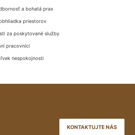
odbornosť a bohatá prax
obhliadka priestorov
ti za poskytované služby
šní pracovníci
oľvek nespokojnosti
KONTAKTUJTE NÁS