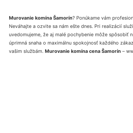
Murovanie komína Šamorín
? Ponúkame vám profesioná
Neváhajte a ozvite sa nám ešte dnes. Pri realizácií sl
uvedomujeme, že aj malé pochybenie môže spôsobiť nep
úprimná snaha o maximálnu spokojnosť každého zákazní
vašim službám.
Murovanie komína cena Šamorín
– www