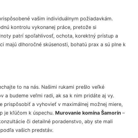
 prispôsobené vašim individuálnym požiadavkám.
lednú kontrolu vykonanej práce, pretože si
ty patrí spoľahlivosť, ochota, korektný prístup a
i majú dlhoročné skúsenosti, bohatú prax a sú plne k
chajte to na nás. Našimi rukami prešlo veľké
a budeme veľmi radi, ak sa k nim pridáte aj vy.
 prispôsobiť a vyhovieť v maximálnej možnej miere,
up je kľúčom k úspechu.
Murovanie komína Šamorín
–
nzultácie či detailné poradenstvo, aby ste mali
 podľa vašich predstáv.