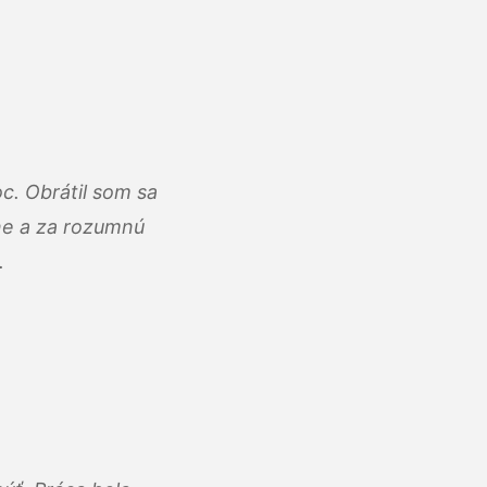
c. Obrátil som sa
lne a za rozumnú
.