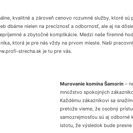
lne, kvalitné a zároveň cenovo rozumné služby, ktoré sú
užieb dbáme nielen na precíznosť a odbornosť, ale aj na dôs
ríjemné a zbytočné komplikácie. Medzi naše firemné hodno
ka, ktorá je pre nás vždy na prvom mieste. Naši pracovníc
.profi-strecha.sk je tu pre vás.
Murovanie komína Šamorín
– ne
množstvo spokojných zákazníkov 
Každému zákazníkovi sa snažíme
pretože vieme, že osobný príst
samozrejmosťou sú aj odborné ko
istotu, že výsledok bude presne