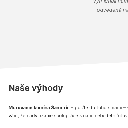
Vymieňali nám
odvedená na 
Naše výhody
Murovanie komína Šamorín
– poďte do toho s nami – 
vám, že nadviazanie spolupráce s nami nebudete ľutov