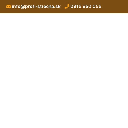
info@profi-strecha.sk
0915 950 055
Murovan