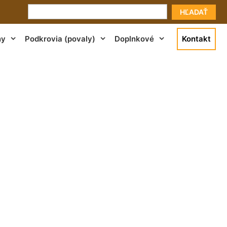
HĽADAŤ
ny
Podkrovia (povaly)
Doplnkové
Kontakt
amorín