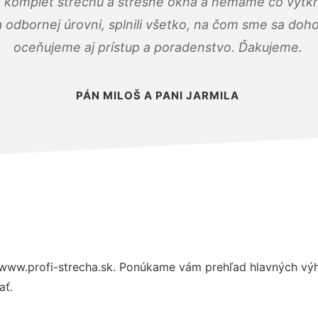
 komplet strechu a strešné okná a nemáme čo vytkn
odbornej úrovni, splnili všetko, na čom sme sa doho
oceňujeme aj prístup a poradenstvo. Ďakujeme.
PÁN MILOŠ A PANI JARMILA
www.profi-strecha.sk. Ponúkame vám prehľad hlavných výh
ať.