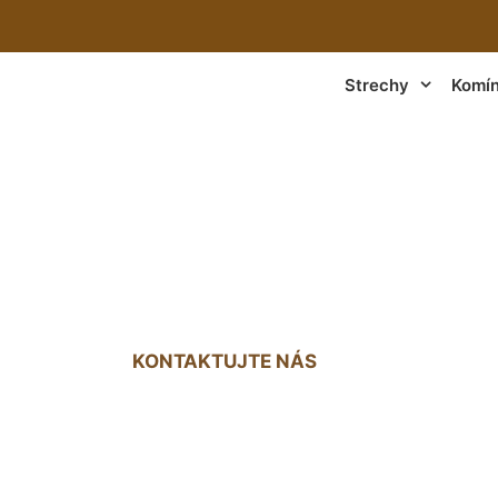
Strechy
Komí
ie komína cena Š
KONTAKTUJTE NÁS