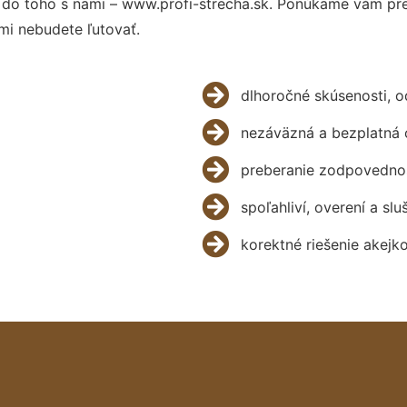
do toho s nami – www.profi-strecha.sk. Ponúkame vám pre
mi nebudete ľutovať.
dlhoročné skúsenosti, 
nezáväzná a bezplatná 
preberanie zodpovednos
spoľahliví, overení a slu
korektné riešenie akejk