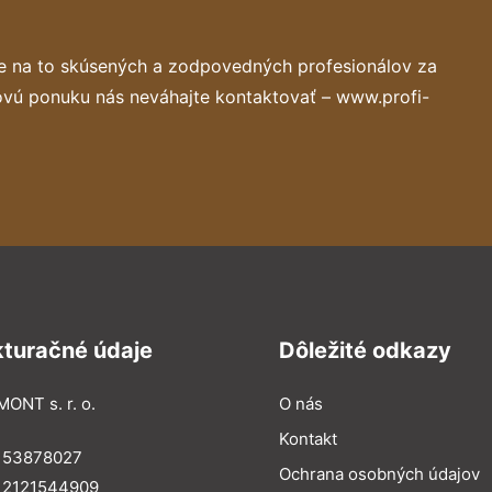
e na to skúsených a zodpovedných profesionálov za
ovú ponuku nás neváhajte kontaktovať – www.profi-
kturačné údaje
Dôležité odkazy
MONT s. r. o.
O nás
Kontakt
: 53878027
Ochrana osobných údajov
: 2121544909