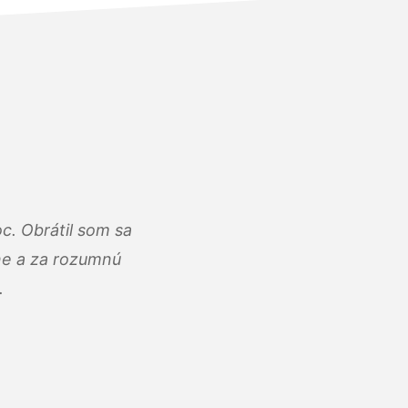
c. Obrátil som sa
lne a za rozumnú
.