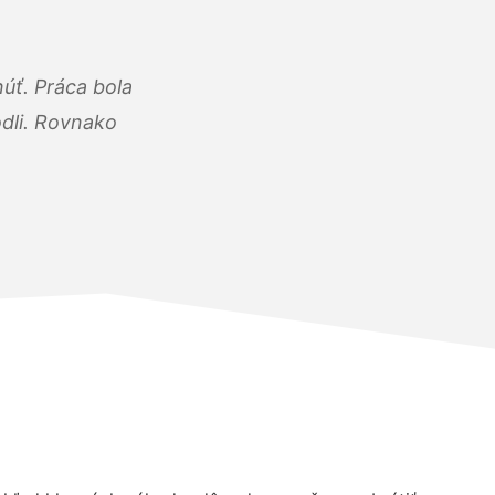
úť. Práca bola
dli. Rovnako