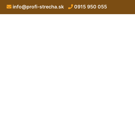
info@profi-strecha.sk
0915 950 055
Nová strecha n