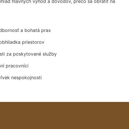
hľad hlavných výhod a dôvodov, prečo sa obrátiť na
odbornosť a bohatá prax
obhliadka priestorov
ti za poskytované služby
šní pracovníci
oľvek nespokojnosti