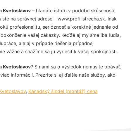
a Kvetoslavov
– hľadáte istotu v podobe skúseností,
 ste na správnej adrese – www.profi-strecha.sk. Inak
ú profesionalitu, serióznosť a korektné jednanie od
dokončenie vašej zákazky. Keďže aj my sme iba ľudia,
upráce, ale aj v prípade riešenia prípadnej
e vážne a snažíme sa ju vyriešiť k vašej spokojnosti.
a Kvetoslavov
? S nami sa o výsledok nemusíte obávať.
iac informácií. Prezrite si aj ďalšie naše služby, ako
 Kvetoslavov
,
Kanadský šindel (montáž) cena