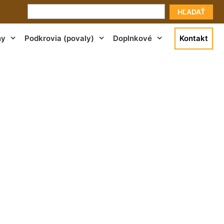
HĽADAŤ
ny
Podkrovia (povaly)
Doplnkové
Kontakt
a Kvetoslavov