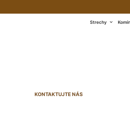
Strechy
Komí
a starom dome cen
KONTAKTUJTE NÁS