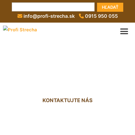
HĽADAŤ
info@profi-strecha.sk
0915 950 055
Nová strecha na starom
dome cena Markthof
KONTAKTUJTE NÁS