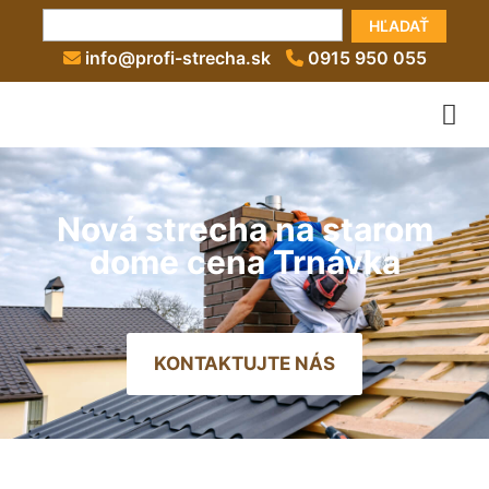
HĽADAŤ
info@profi-strecha.sk
0915 950 055
Nová strecha na starom
dome cena Trnávka
KONTAKTUJTE NÁS