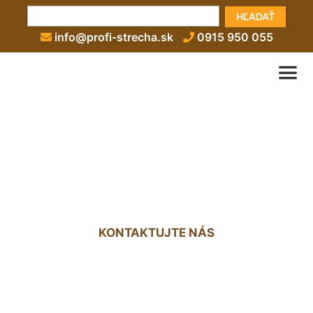
HĽADAŤ
info@profi-strecha.sk
0915 950 055
Nová strecha na starom
dome cena Vlky
KONTAKTUJTE NÁS