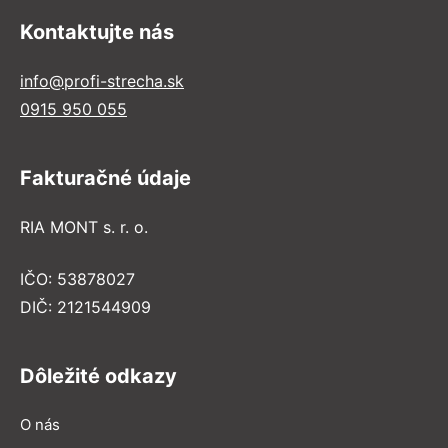
Kontaktujte nás
info@profi-strecha.sk
0915 950 055
Fakturačné údaje
RIA MONT s. r. o.
IČO: 53878027
DIČ: 2121544909
Dôležité odkazy
O nás