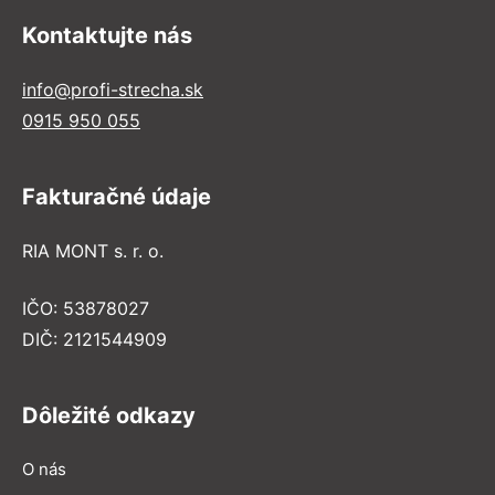
Kontaktujte nás
info@profi-strecha.sk
0915 950 055
Fakturačné údaje
RIA MONT s. r. o.
IČO: 53878027
DIČ: 2121544909
Dôležité odkazy
O nás