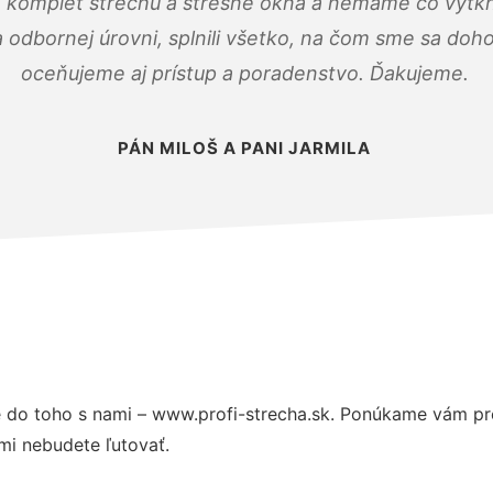
 komplet strechu a strešné okná a nemáme čo vytkn
odbornej úrovni, splnili všetko, na čom sme sa doho
oceňujeme aj prístup a poradenstvo. Ďakujeme.
PÁN MILOŠ A PANI JARMILA
 do toho s nami – www.profi-strecha.sk. Ponúkame vám pre
mi nebudete ľutovať.