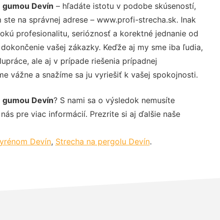
u gumou Devín
– hľadáte istotu v podobe skúseností,
 ste na správnej adrese – www.profi-strecha.sk. Inak
ú profesionalitu, serióznosť a korektné jednanie od
dokončenie vašej zákazky. Keďže aj my sme iba ľudia,
upráce, ale aj v prípade riešenia prípadnej
e vážne a snažíme sa ju vyriešiť k vašej spokojnosti.
u gumou Devín
? S nami sa o výsledok nemusíte
ás pre viac informácií. Prezrite si aj ďalšie naše
styrénom Devín
,
Strecha na pergolu Devín
.