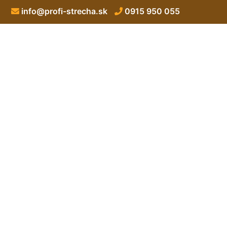
info@profi-strecha.sk
0915 950 055
Oprava ploche