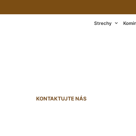
Strechy
Komí
j strechy tekutou
KONTAKTUJTE NÁS