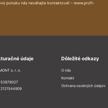
ovú ponuku nás neváhajte kontaktovať – www.profi-
kturačné údaje
Dôležité odkazy
MONT s. r. o.
O nás
Kontakt
: 53878027
Ochrana osobných údajov
: 2121544909