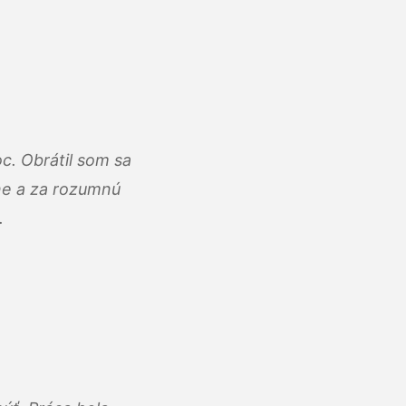
c. Obrátil som sa
lne a za rozumnú
.