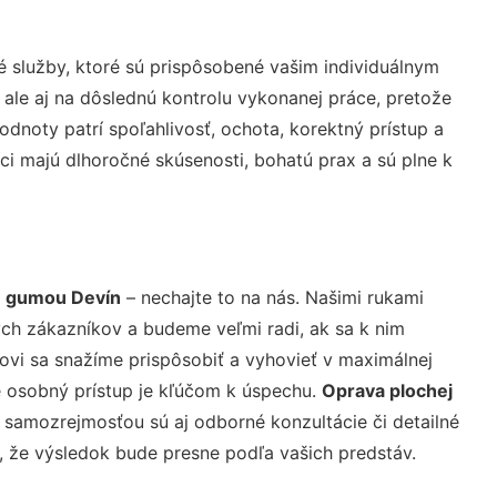
 služby, ktoré sú prispôsobené vašim individuálnym
 ale aj na dôslednú kontrolu vykonanej práce, pretože
noty patrí spoľahlivosť, ochota, korektný prístup a
i majú dlhoročné skúsenosti, bohatú prax a sú plne k
u gumou Devín
– nechajte to na nás. Našimi rukami
ch zákazníkov a budeme veľmi radi, ak sa k nim
ovi sa snažíme prispôsobiť a vyhovieť v maximálnej
e osobný prístup je kľúčom k úspechu.
Oprava plochej
 samozrejmosťou sú aj odborné konzultácie či detailné
u, že výsledok bude presne podľa vašich predstáv.