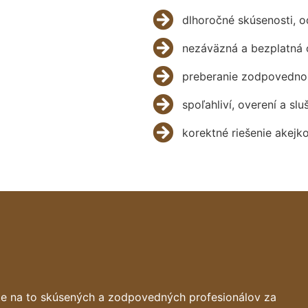
dlhoročné skúsenosti, 
nezáväzná a bezplatná 
preberanie zodpovednos
spoľahliví, overení a slu
korektné riešenie akejk
te na to skúsených a zodpovedných profesionálov za