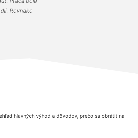
úť. Práca bola
dli. Rovnako
hľad hlavných výhod a dôvodov, prečo sa obrátiť na