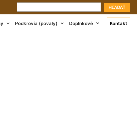
HĽADAŤ
ny
Podkrovia (povaly)
Doplnkové
Kontakt
 gumou Devín