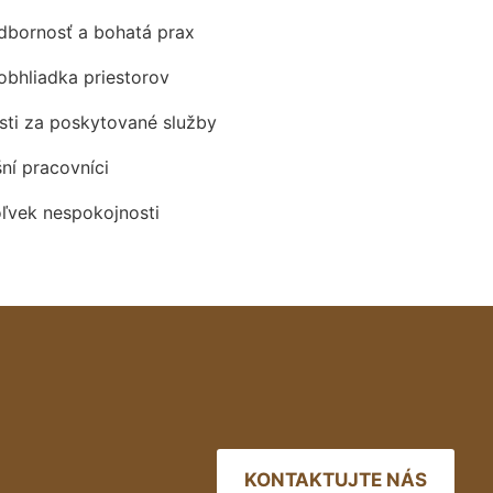
odbornosť a bohatá prax
obhliadka priestorov
ti za poskytované služby
šní pracovníci
oľvek nespokojnosti
KONTAKTUJTE NÁS