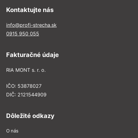
Kontaktujte nás
info@profi-strecha.sk
0915 950 055
Fakturačné údaje
RIA MONT s. r. o.
IČO: 53878027
DIČ: 2121544909
Dôležité odkazy
O nás