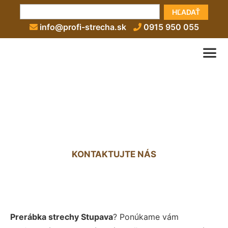
HĽADAŤ
info@profi-strecha.sk
0915 950 055
Prerábka strechy Stupava
KONTAKTUJTE NÁS
Prerábka strechy Stupava
? Ponúkame vám