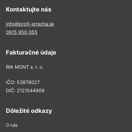
Kontaktujte nás
info@profi-strecha.sk
0915 950 055
Fakturačné údaje
RIA MONT s. r. o.
IČO: 53878027
DIČ: 2121544909
Dôležité odkazy
O nás