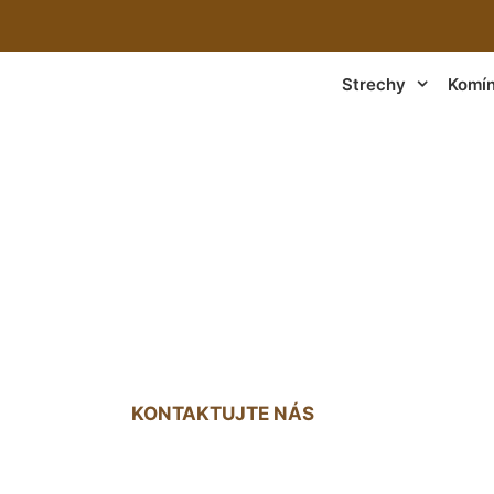
Strechy
Komí
trechy bez demont
Carnuntum
KONTAKTUJTE NÁS