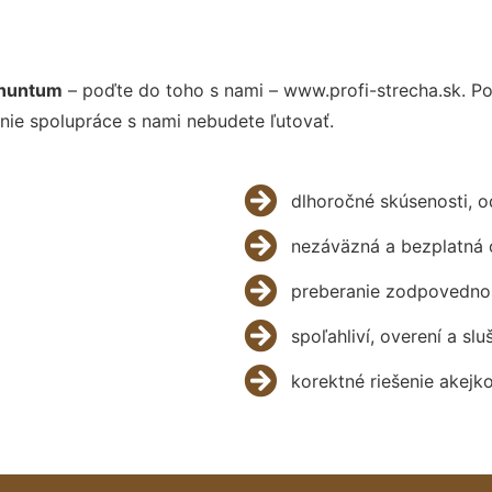
rnuntum
– poďte do toho s nami – www.profi-strecha.sk. 
nie spolupráce s nami nebudete ľutovať.
dlhoročné skúsenosti, 
nezáväzná a bezplatná 
preberanie zodpovednos
spoľahliví, overení a slu
korektné riešenie akejk