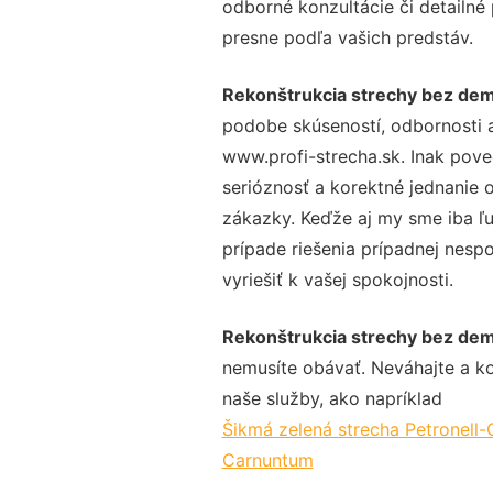
odborné konzultácie či detailné
presne podľa vašich predstáv.
Rekonštrukcia strechy bez de
podobe skúseností, odbornosti a
www.profi-strecha.sk. Inak pove
serióznosť a korektné jednanie
zákazky. Keďže aj my sme iba ľud
prípade riešenia prípadnej nesp
vyriešiť k vašej spokojnosti.
Rekonštrukcia strechy bez de
nemusíte obávať. Neváhajte a kont
naše služby, ako napríklad
Šikmá zelená strecha Petronell
Carnuntum
.