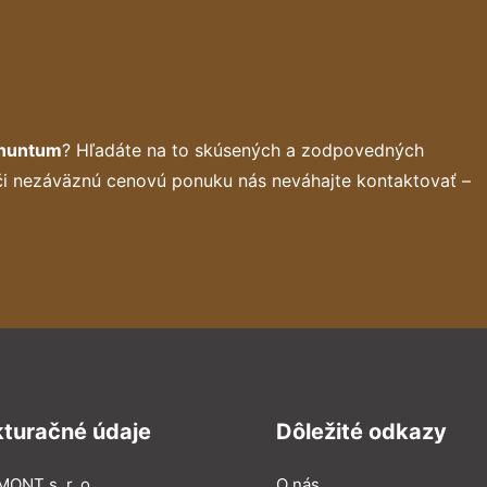
rnuntum
? Hľadáte na to skúsených a zodpovedných
 či nezáväznú cenovú ponuku nás neváhajte kontaktovať –
kturačné údaje
Dôležité odkazy
MONT s. r. o.
O nás