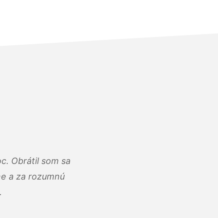
c. Obrátil som sa
lne a za rozumnú
.