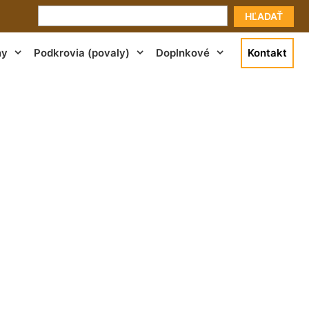
HĽADAŤ
ny
Podkrovia (povaly)
Doplnkové
Kontakt
áže Petronell-