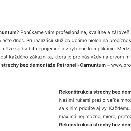
rnuntum
? Ponúkame vám profesionálne, kvalitné a zároveň
šte dnes. Pri realizácií služieb dbáme nielen na precíznos
 môže spôsobiť nepríjemné a zbytočné komplikácie. Medzi n
osť každého zákazníka, ktorá je pre nás vždy na prvom mie
 strechy bez demontáže Petronell-Carnuntum
– www.profi
Rekonštrukcia strechy bez de
Našimi rukami prešlo veľké mno
sa k nim pridáte aj vy. Každému
maximálnej možnej miere, preto
Rekonštrukcia strechy bez de