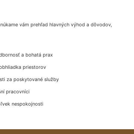
Ponúkame vám prehľad hlavných výhod a dôvodov,
odbornosť a bohatá prax
obhliadka priestorov
ti za poskytované služby
šní pracovníci
oľvek nespokojnosti