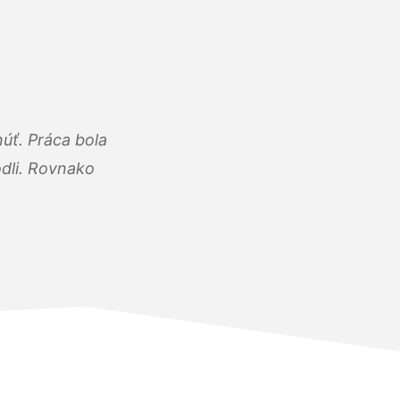
úť. Práca bola
dli. Rovnako