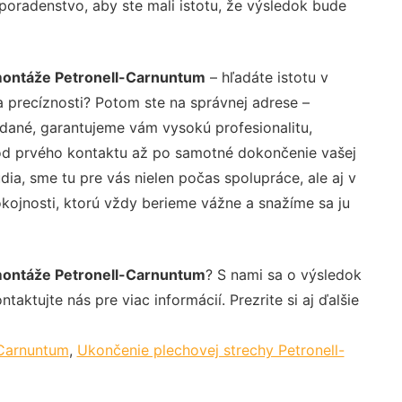
 poradenstvo, aby ste mali istotu, že výsledok bude
montáže Petronell-Carnuntum
– hľadáte istotu v
 precíznosti? Potom ste na správnej adrese –
dané, garantujeme vám vysokú profesionalitu,
 od prvého kontaktu až po samotné dokončenie vašej
ia, sme tu pre vás nielen počas spolupráce, ale aj v
okojnosti, ktorú vždy berieme vážne a snažíme sa ju
montáže Petronell-Carnuntum
? S nami sa o výsledok
aktujte nás pre viac informácií. Prezrite si aj ďalšie
-Carnuntum
,
Ukončenie plechovej strechy Petronell-