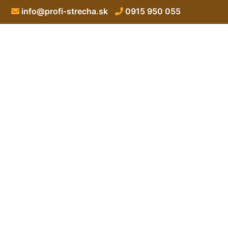
info@profi-strecha.sk
0915 950 055
Rekonštrukcia s