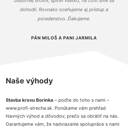
odbornej úrovni, splnili všetko, na čom sme sa
dohodli. Rovnako oceňujeme aj prístup a
poradenstvo. Ďakujeme.
PÁN MILOŠ A PANI JARMILA
Naše výhody
Stavba krovu Borinka
– poďte do toho s nami –
www.profi-strecha.sk. Ponúkame vám prehľad
hlavných výhod a dôvodov, prečo sa obrátiť na nás.
Garantujeme vám, že nadviazanie spolupráce s nami