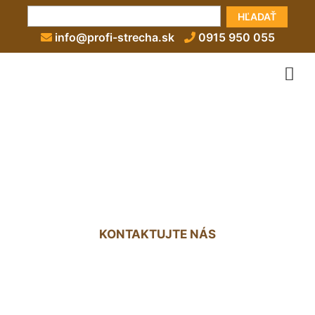
HĽADAŤ
info@profi-strecha.sk
0915 950 055
Strecha altánku
Loimersdorf
KONTAKTUJTE NÁS