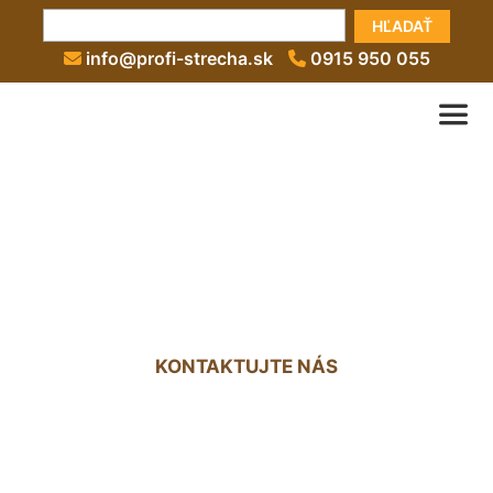
HĽADAŤ
info@profi-strecha.sk
0915 950 055
Strecha altánku Most pri
Bratislave
KONTAKTUJTE NÁS