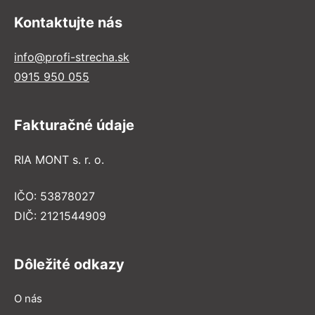
Kontaktujte nás
info@profi-strecha.sk
0915 950 055
Fakturačné údaje
RIA MONT s. r. o.
IČO: 53878027
DIČ: 2121544909
Dôležité odkazy
O nás