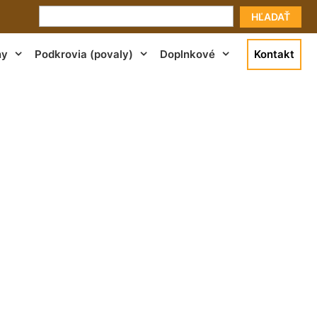
HĽADAŤ
ny
Podkrovia (povaly)
Doplnkové
Kontakt
a