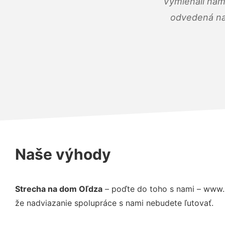
Vymieňali nám
odvedená na 
Naše výhody
Strecha na dom Oľdza
– poďte do toho s nami – www.p
že nadviazanie spolupráce s nami nebudete ľutovať.