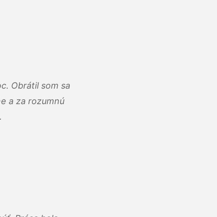
c. Obrátil som sa
lne a za rozumnú
.