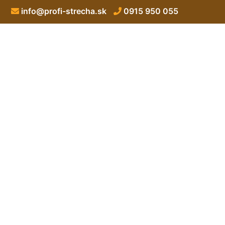
info@profi-strecha.sk
0915 950 055
St