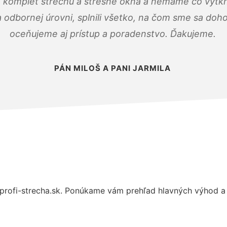
 komplet strechu a strešné okná a nemáme čo vytkn
odbornej úrovni, splnili všetko, na čom sme sa doho
oceňujeme aj prístup a poradenstvo. Ďakujeme.
PÁN MILOŠ A PANI JARMILA
rofi-strecha.sk. Ponúkame vám prehľad hlavných výhod a 