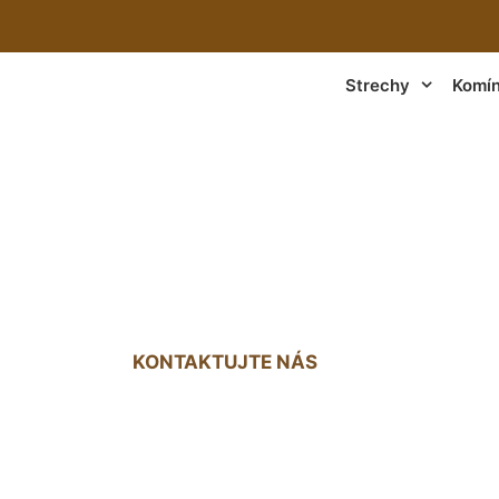
Strechy
Komí
recha na dom Oľdz
KONTAKTUJTE NÁS