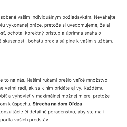
pôsobené vašim individuálnym požiadavkám. Neváhajte
rolu vykonanej práce, pretože si uvedomujeme, že aj
ť, ochota, korektný prístup a úprimná snaha o
 skúsenosti, bohatú prax a sú plne k vašim službám.
e to na nás. Našimi rukami prešlo veľké množstvo
veľmi radi, ak sa k nim pridáte aj vy. Každému
biť a vyhovieť v maximálnej možnej miere, pretože
účom k úspechu.
Strecha na dom Oľdza
–
nzultácie či detailné poradenstvo, aby ste mali
 podľa vašich predstáv.