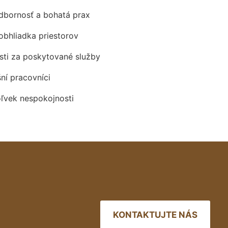
odbornosť a bohatá prax
obhliadka priestorov
ti za poskytované služby
šní pracovníci
oľvek nespokojnosti
KONTAKTUJTE NÁS