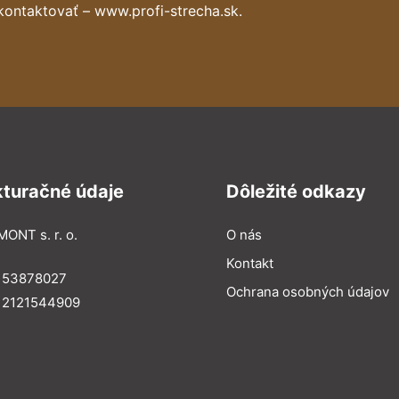
kontaktovať – www.profi-strecha.sk.
kturačné údaje
Dôležité odkazy
MONT s. r. o.
O nás
Kontakt
: 53878027
Ochrana osobných údajov
: 2121544909