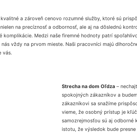
kvalitné a zároveň cenovo rozumné služby, ktoré sú pris
e nielen na precíznosť a odbornosť, ale aj na dôslednú kont
komplikácie. Medzi naše firemné hodnoty patrí spoľahlivos
 nás vždy na prvom mieste. Naši pracovníci majú dlhoročné
e vás.
Strecha na dom Oľdza
– nechajt
spokojných zákazníkov a budeme 
zákazníkovi sa snažíme prispôso
vieme, že osobný prístup je kľ
samozrejmosťou sú aj odborné ko
istotu, že výsledok bude presne