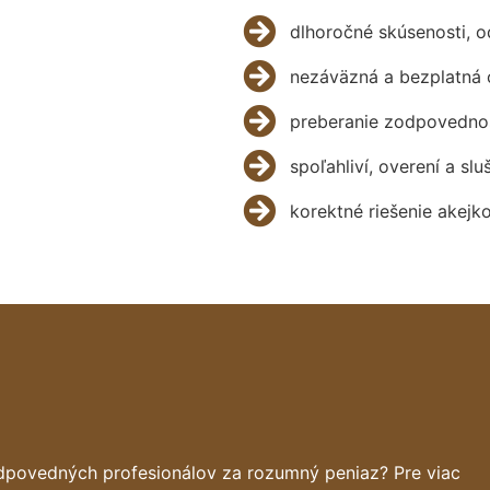
dlhoročné skúsenosti, 
nezáväzná a bezplatná 
preberanie zodpovednos
spoľahliví, overení a slu
korektné riešenie akejk
dpovedných profesionálov za rozumný peniaz? Pre viac