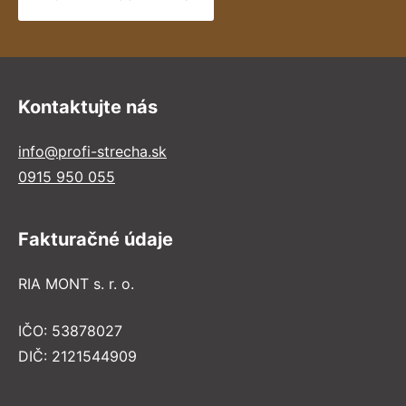
Kontaktujte nás
info@profi-strecha.sk
0915 950 055
Fakturačné údaje
RIA MONT s. r. o.
IČO: 53878027
DIČ: 2121544909