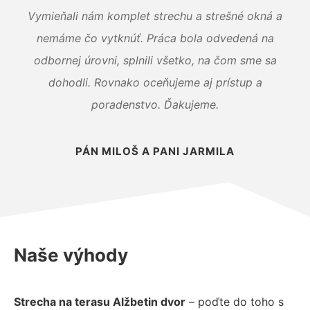
Vymieňali nám komplet strechu a strešné okná a
nemáme čo vytknúť. Práca bola odvedená na
odbornej úrovni, splnili všetko, na čom sme sa
dohodli. Rovnako oceňujeme aj prístup a
poradenstvo. Ďakujeme.
PÁN MILOŠ A PANI JARMILA
Naše výhody
Strecha na terasu Alžbetin dvor
– poďte do toho s