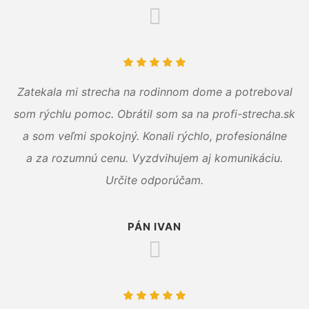
Zatekala mi strecha na rodinnom dome a potreboval
som rýchlu pomoc. Obrátil som sa na profi-strecha.sk
a som veľmi spokojný. Konali rýchlo, profesionálne
a za rozumnú cenu. Vyzdvihujem aj komunikáciu.
Určite odporúčam.
PÁN IVAN