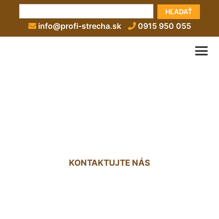
HĽADAŤ
info@profi-strecha.sk
0915 950 055
Strecha nad terasou
Alžbetin dvor
KONTAKTUJTE NÁS