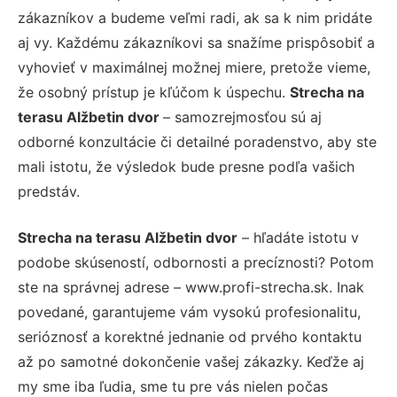
zákazníkov a budeme veľmi radi, ak sa k nim pridáte
aj vy. Každému zákazníkovi sa snažíme prispôsobiť a
vyhovieť v maximálnej možnej miere, pretože vieme,
že osobný prístup je kľúčom k úspechu.
Strecha na
terasu Alžbetin dvor
– samozrejmosťou sú aj
odborné konzultácie či detailné poradenstvo, aby ste
mali istotu, že výsledok bude presne podľa vašich
predstáv.
Strecha na terasu Alžbetin dvor
– hľadáte istotu v
podobe skúseností, odbornosti a precíznosti? Potom
ste na správnej adrese – www.profi-strecha.sk. Inak
povedané, garantujeme vám vysokú profesionalitu,
serióznosť a korektné jednanie od prvého kontaktu
až po samotné dokončenie vašej zákazky. Keďže aj
my sme iba ľudia, sme tu pre vás nielen počas