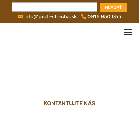
HĽADAŤ
info@profi-strecha.sk
0915 950 055
Strecha nad terasou Ivanka
pri Dunaji
KONTAKTUJTE NÁS