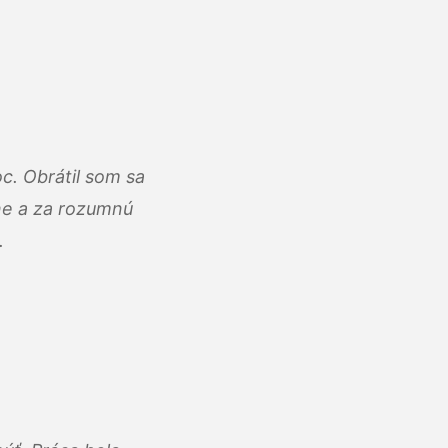
c. Obrátil som sa
lne a za rozumnú
.