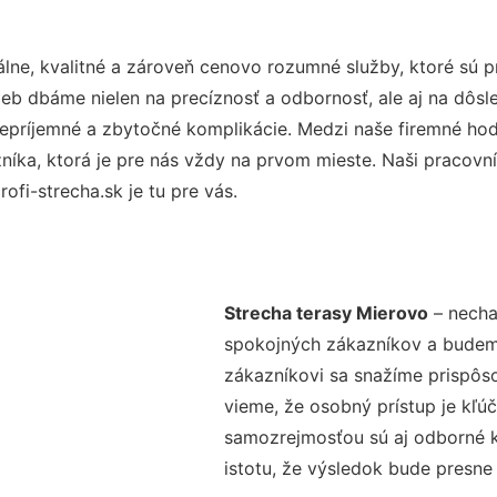
lne, kvalitné a zároveň cenovo rozumné služby, ktoré sú 
užieb dbáme nielen na precíznosť a odbornosť, ale aj na dôs
ríjemné a zbytočné komplikácie. Medzi naše firemné hodno
ka, ktorá je pre nás vždy na prvom mieste. Naši pracovníc
fi-strecha.sk je tu pre vás.
Strecha terasy Mierovo
– necha
spokojných zákazníkov a budeme 
zákazníkovi sa snažíme prispôso
vieme, že osobný prístup je kľ
samozrejmosťou sú aj odborné ko
istotu, že výsledok bude presne