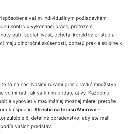
prispôsobené vašim individuálnym požiadavkám.
lednú kontrolu vykonanej práce, pretože si
ty patrí spoľahlivosť, ochota, korektný prístup a
i majú dlhoročné skúsenosti, bohatú prax a sú plne k
jte to na nás. Našimi rukami prešlo veľké množstvo
veľmi radi, ak sa k nim pridáte aj vy. Každému
biť a vyhovieť v maximálnej možnej miere, pretože
účom k úspechu.
Strecha na terasu Mierovo
–
nzultácie či detailné poradenstvo, aby ste mali
 podľa vašich predstáv.