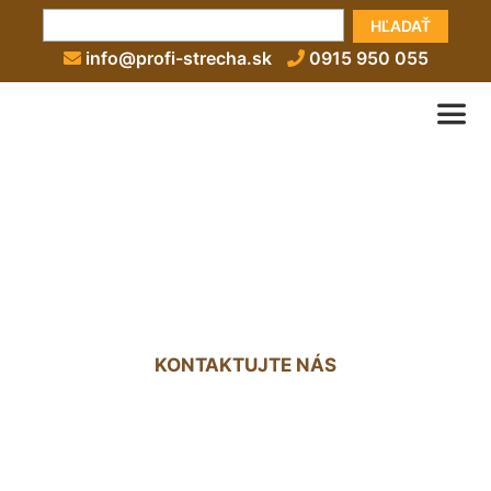
HĽADAŤ
info@profi-strecha.sk
0915 950 055
Strecha nad terasou Staré
Mesto
KONTAKTUJTE NÁS