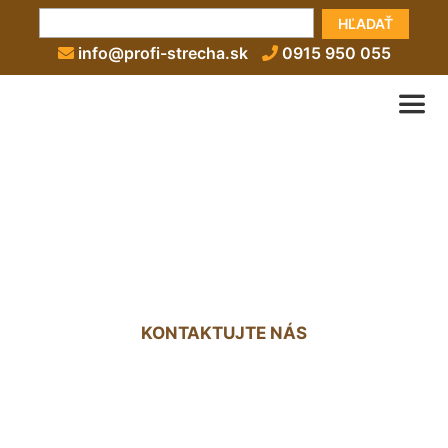
HĽADAŤ
info@profi-strecha.sk
0915 950 055
Strecha nad terasou
Tomášov
KONTAKTUJTE NÁS